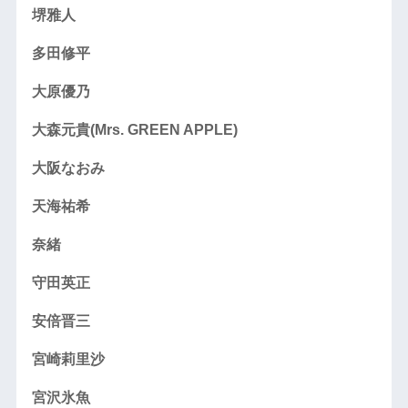
堺雅人
多田修平
大原優乃
大森元貴(Mrs. GREEN APPLE)
大阪なおみ
天海祐希
奈緒
守田英正
安倍晋三
宮崎莉里沙
宮沢氷魚