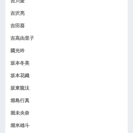
吉川愛
吉沢亮
吉田葵
吉高由里子
國光吟
坂本冬美
坂本花織
坂東龍汰
堀島行真
堀未央奈
堀米雄斗