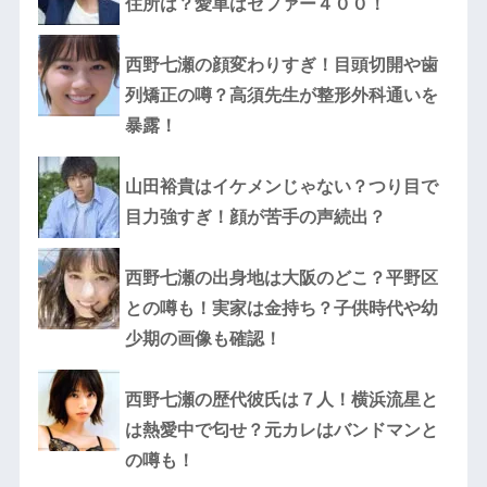
住所は？愛車はゼファー４００！
西野七瀬の顔変わりすぎ！目頭切開や歯
列矯正の噂？高須先生が整形外科通いを
暴露！
山田裕貴はイケメンじゃない？つり目で
目力強すぎ！顔が苦手の声続出？
西野七瀬の出身地は大阪のどこ？平野区
との噂も！実家は金持ち？子供時代や幼
少期の画像も確認！
西野七瀬の歴代彼氏は７人！横浜流星と
は熱愛中で匂せ？元カレはバンドマンと
の噂も！