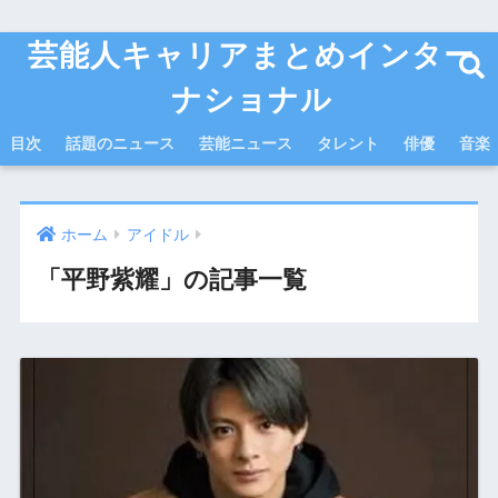
芸能人キャリアまとめインター
ナショナル
目次
話題のニュース
芸能ニュース
タレント
俳優
音楽
ホーム
アイドル
「平野紫耀」の記事一覧