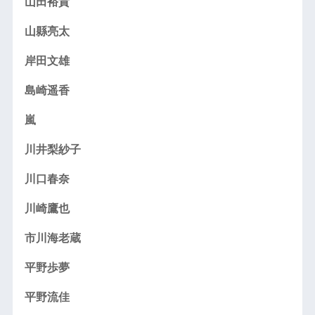
山田裕貴
山縣亮太
岸田文雄
島崎遥香
嵐
川井梨紗子
川口春奈
川崎鷹也
市川海老蔵
平野歩夢
平野流佳