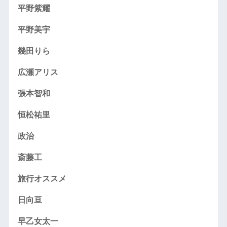
平野紫耀
平野美宇
幾田りら
広瀬アリス
張本智和
恒松祐里
政治
斎藤工
旅行オススメ
日向亘
早乙女太一