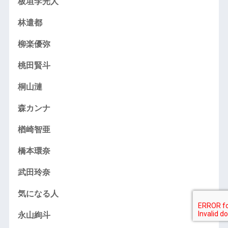
板垣李光人
林遣都
柳楽優弥
桃田賢斗
桐山漣
森カンナ
楢崎智亜
橋本環奈
武田玲奈
気になる人
永山絢斗