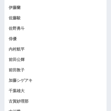
伊藤蘭
佐藤駿
佐野勇斗
俳優
内村航平
前田公輝
前田敦子
加藤シゲアキ
千葉雄大
古賀紗理那