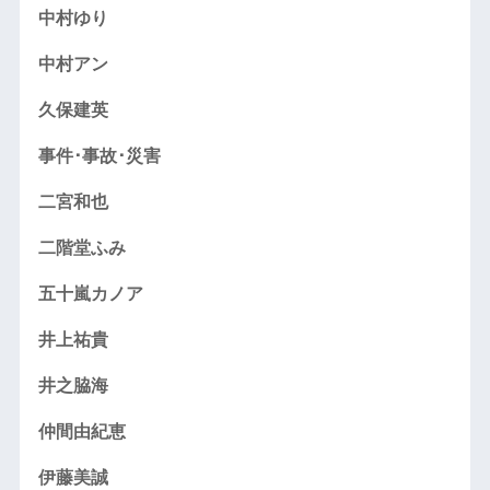
中村ゆり
中村アン
久保建英
事件･事故･災害
二宮和也
二階堂ふみ
五十嵐カノア
井上祐貴
井之脇海
仲間由紀恵
伊藤美誠