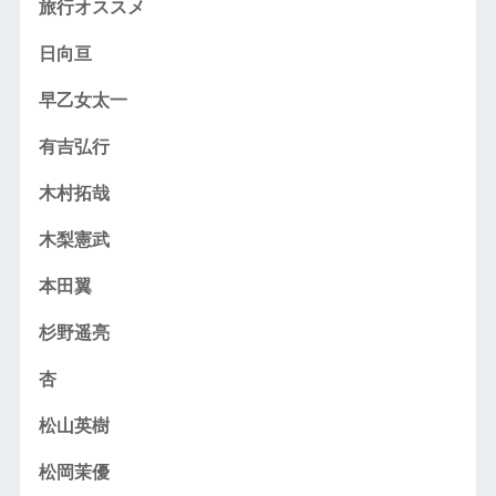
旅行オススメ
日向亘
早乙女太一
有吉弘行
木村拓哉
木梨憲武
本田翼
杉野遥亮
杏
松山英樹
松岡茉優