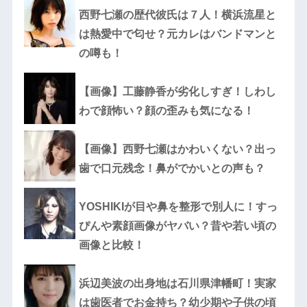
西野七瀬の歴代彼氏は７人！横浜流星と
は熱愛中で匂せ？元カレはバンドマンと
の噂も！
【画像】工藤静香が劣化しすぎ！しわし
わで顔怖い？顔の歪みも気になる！
【画像】西野七瀬はかわいくない？出っ
歯で口元残念！鼻がでかいとの声も？
YOSHIKIが目や鼻を整形で別人に！すっ
ぴんや素顔画像がヤバい？昔や若い頃の
画像と比較！
浜辺美波の出身地は石川県津幡町！実家
は歯医者でお金持ち？幼少期や子供の頃