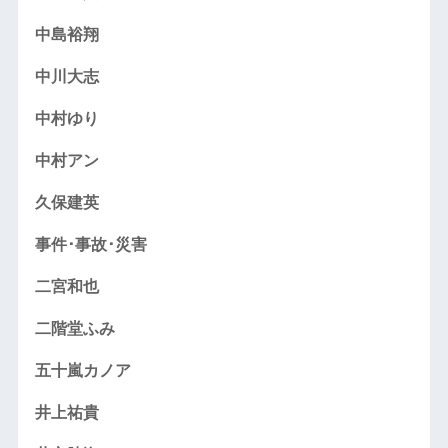
中島裕翔
中川大志
中村ゆり
中村アン
久保建英
事件･事故･災害
二宮和也
二階堂ふみ
五十嵐カノア
井上祐貴