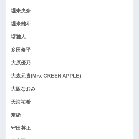
堀未央奈
堀米雄斗
堺雅人
多田修平
大原優乃
大森元貴(Mrs. GREEN APPLE)
大阪なおみ
天海祐希
奈緒
守田英正