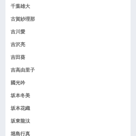
千葉雄大
古賀紗理那
吉川愛
吉沢亮
吉田葵
吉高由里子
國光吟
坂本冬美
坂本花織
坂東龍汰
堀島行真