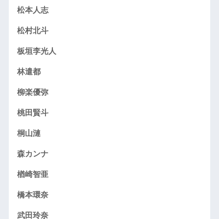
松本人志
松村北斗
板垣李光人
林遣都
柳楽優弥
桃田賢斗
桐山漣
森カンナ
楢崎智亜
橋本環奈
武田玲奈