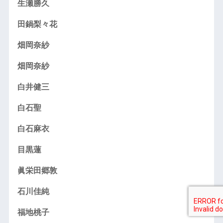
生瀬勝久
田鍋梨々花
畑岡奈紗
畑岡奈紗
白井健三
白石聖
白石麻衣
目黒蓮
眞栄田郷敦
石川佳純
福地桃子