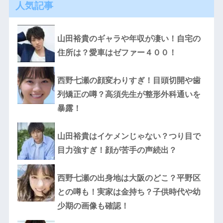
人気記事
山田裕貴のギャラや年収が凄い！自宅の
住所は？愛車はゼファー４００！
西野七瀬の顔変わりすぎ！目頭切開や歯
列矯正の噂？高須先生が整形外科通いを
暴露！
山田裕貴はイケメンじゃない？つり目で
目力強すぎ！顔が苦手の声続出？
西野七瀬の出身地は大阪のどこ？平野区
との噂も！実家は金持ち？子供時代や幼
少期の画像も確認！