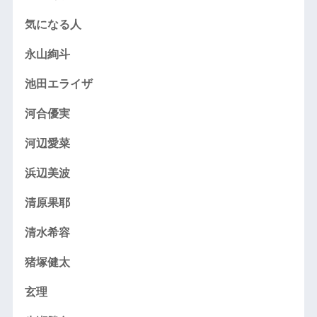
気になる人
永山絢斗
池田エライザ
河合優実
河辺愛菜
浜辺美波
清原果耶
清水希容
猪塚健太
玄理