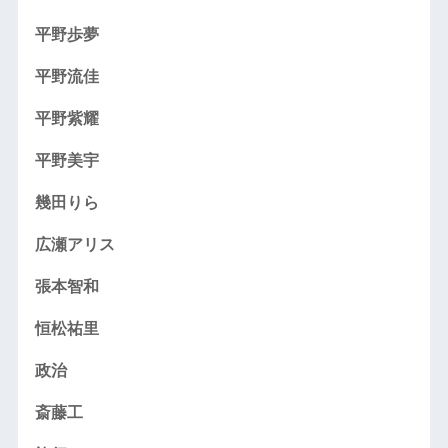
平野歩夢
平野流佳
平野紫耀
平野美宇
幾田りら
広瀬アリス
張本智和
恒松祐里
政治
斎藤工