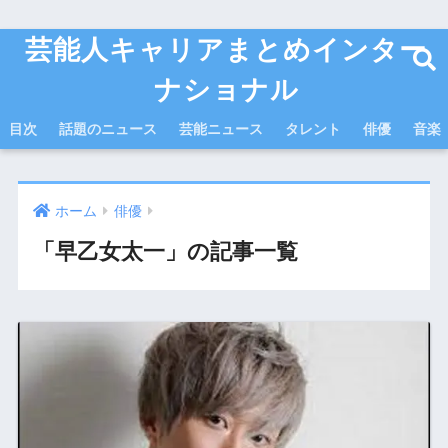
芸能人キャリアまとめインター
ナショナル
目次
話題のニュース
芸能ニュース
タレント
俳優
音楽
ホーム
俳優
「早乙女太一」の記事一覧