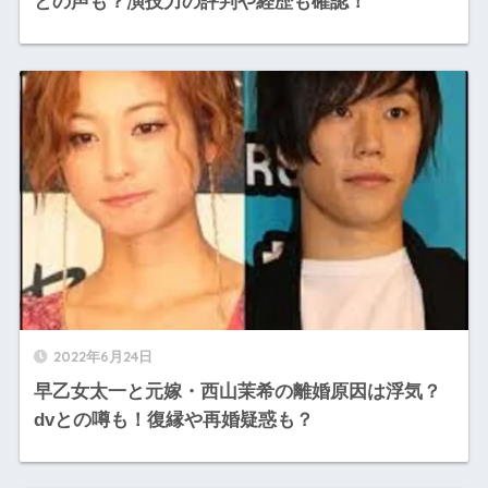
との声も？演技力の評判や経歴も確認！
2022年6月24日
早乙女太一と元嫁・西山茉希の離婚原因は浮気？
dvとの噂も！復縁や再婚疑惑も？