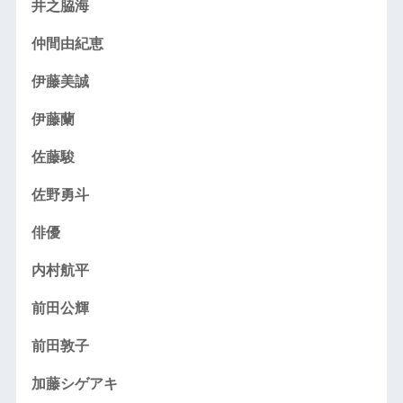
井之脇海
仲間由紀恵
伊藤美誠
伊藤蘭
佐藤駿
佐野勇斗
俳優
内村航平
前田公輝
前田敦子
加藤シゲアキ