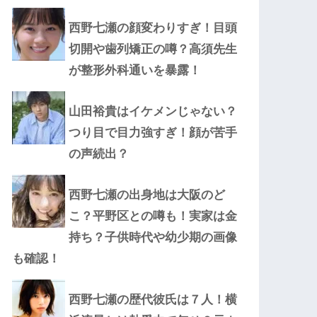
西野七瀬の顔変わりすぎ！目頭
切開や歯列矯正の噂？高須先生
が整形外科通いを暴露！
山田裕貴はイケメンじゃない？
つり目で目力強すぎ！顔が苦手
の声続出？
西野七瀬の出身地は大阪のど
こ？平野区との噂も！実家は金
持ち？子供時代や幼少期の画像
も確認！
西野七瀬の歴代彼氏は７人！横