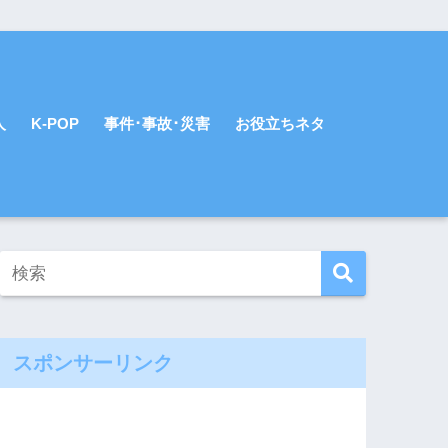
人
K-POP
事件･事故･災害
お役立ちネタ
スポンサーリンク