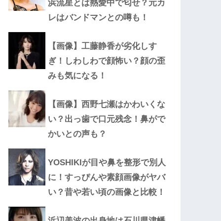
浜流星とは熱愛中で匂せ？元カ
レはバンドマンとの噂も！
【画像】工藤静香が劣化しす
ぎ！しわしわで顔怖い？顔の歪
みも気になる！
【画像】西野七瀬はかわいくな
い？出っ歯で口元残念！鼻がで
かいとの声も？
YOSHIKIが目や鼻を整形で別人
に！すっぴんや素顔画像がヤバ
い？昔や若い頃の画像と比較！
浜辺美波の出身地は石川県津幡