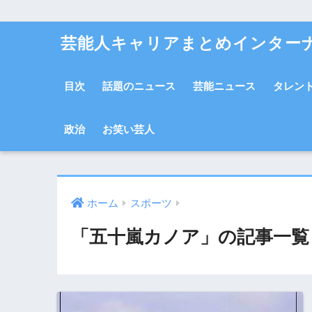
芸能人キャリアまとめインター
目次
話題のニュース
芸能ニュース
タレン
政治
お笑い芸人
ホーム
スポーツ
「五十嵐カノア」の記事一覧