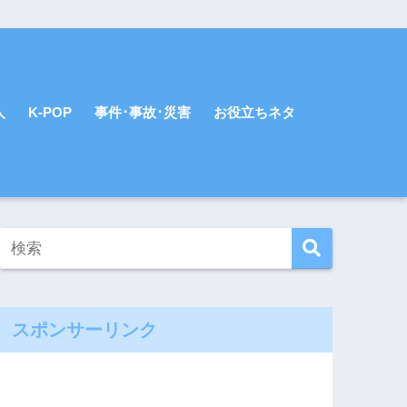
人
K-POP
事件･事故･災害
お役立ちネタ
スポンサーリンク