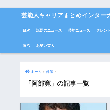
芸能人キャリアまとめインター
目次
話題のニュース
芸能ニュース
タレン
政治
お笑い芸人
ホーム
俳優
「阿部寛」の記事一覧