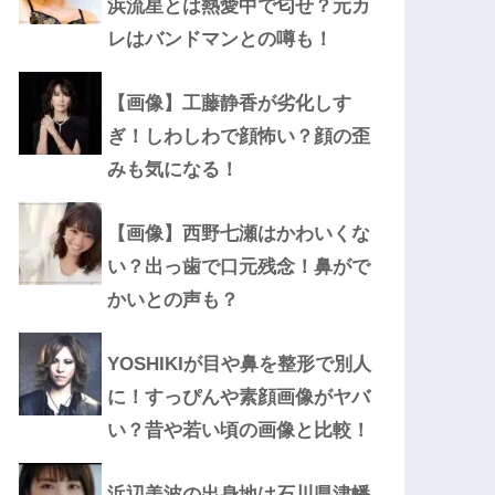
浜流星とは熱愛中で匂せ？元カ
レはバンドマンとの噂も！
【画像】工藤静香が劣化しす
ぎ！しわしわで顔怖い？顔の歪
みも気になる！
【画像】西野七瀬はかわいくな
い？出っ歯で口元残念！鼻がで
かいとの声も？
YOSHIKIが目や鼻を整形で別人
に！すっぴんや素顔画像がヤバ
い？昔や若い頃の画像と比較！
浜辺美波の出身地は石川県津幡