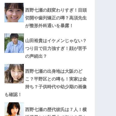
西野七瀬の顔変わりすぎ！目頭
切開や歯列矯正の噂？高須先生
が整形外科通いを暴露！
山田裕貴はイケメンじゃない？
つり目で目力強すぎ！顔が苦手
の声続出？
西野七瀬の出身地は大阪のど
こ？平野区との噂も！実家は金
持ち？子供時代や幼少期の画像
も確認！
西野七瀬の歴代彼氏は７人！横