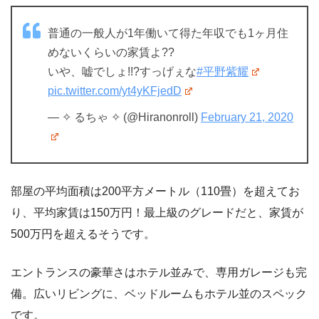
普通の一般人が1年働いて得た年収でも1ヶ月住
めないくらいの家賃よ??
いや、嘘でしょ!!?すっげぇな
#平野紫耀
pic.twitter.com/yt4yKFjedD
— ✧ るちゃ ✧ (@Hiranonroll)
February 21, 2020
部屋の平均面積は200平方メートル（110畳）を超えてお
り、平均家賃は150万円！最上級のグレードだと、家賃が
500万円を超えるそうです。
エントランスの豪華さはホテル並みで、専用ガレージも完
備。広いリビングに、ベッドルームもホテル並のスペック
です。