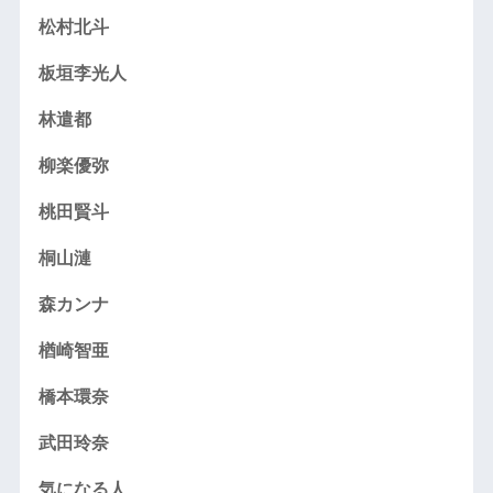
松村北斗
板垣李光人
林遣都
柳楽優弥
桃田賢斗
桐山漣
森カンナ
楢崎智亜
橋本環奈
武田玲奈
気になる人