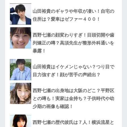
山田裕貴のギャラや年収が凄い！自宅の
住所は？愛車はゼファー４００！
西野七瀬の顔変わりすぎ！目頭切開や歯
列矯正の噂？高須先生が整形外科通いを
暴露！
山田裕貴はイケメンじゃない？つり目で
目力強すぎ！顔が苦手の声続出？
西野七瀬の出身地は大阪のどこ？平野区
との噂も！実家は金持ち？子供時代や幼
少期の画像も確認！
西野七瀬の歴代彼氏は７人！横浜流星と