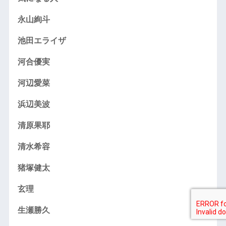
永山絢斗
池田エライザ
河合優実
河辺愛菜
浜辺美波
清原果耶
清水希容
猪塚健太
玄理
生瀬勝久