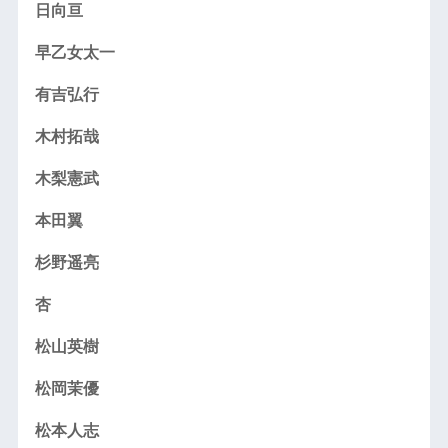
日向亘
早乙女太一
有吉弘行
木村拓哉
木梨憲武
本田翼
杉野遥亮
杏
松山英樹
松岡茉優
松本人志