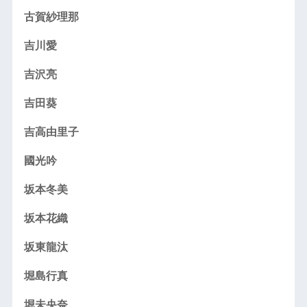
古賀紗理那
吉川愛
吉沢亮
吉田葵
吉高由里子
國光吟
坂本冬美
坂本花織
坂東龍汰
堀島行真
堀未央奈