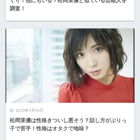
くり！他にもいる？松岡茉優と似ている芸能人を
調査！
2023年7月16日
松岡茉優は性格きついし悪そう？話し方がぶりっ
子で苦手！性格はオタクで地味？