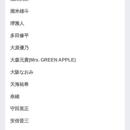
堀米雄斗
堺雅人
多田修平
大原優乃
大森元貴(Mrs. GREEN APPLE)
大阪なおみ
天海祐希
奈緒
守田英正
安倍晋三