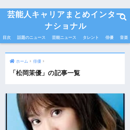
芸能人キャリアまとめインター
ナショナル
目次
話題のニュース
芸能ニュース
タレント
俳優
音楽
ホーム
俳優
「松岡茉優」の記事一覧