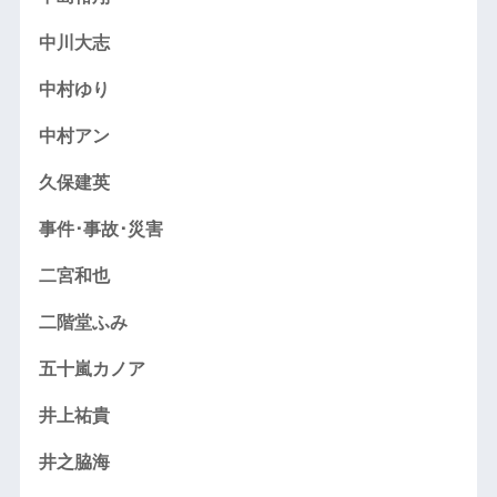
中川大志
中村ゆり
中村アン
久保建英
事件･事故･災害
二宮和也
二階堂ふみ
五十嵐カノア
井上祐貴
井之脇海