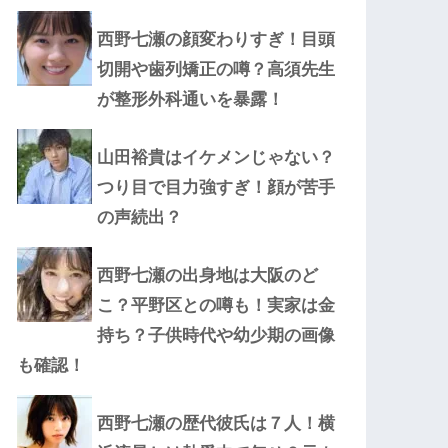
西野七瀬の顔変わりすぎ！目頭
切開や歯列矯正の噂？高須先生
が整形外科通いを暴露！
山田裕貴はイケメンじゃない？
つり目で目力強すぎ！顔が苦手
の声続出？
西野七瀬の出身地は大阪のど
こ？平野区との噂も！実家は金
持ち？子供時代や幼少期の画像
も確認！
西野七瀬の歴代彼氏は７人！横