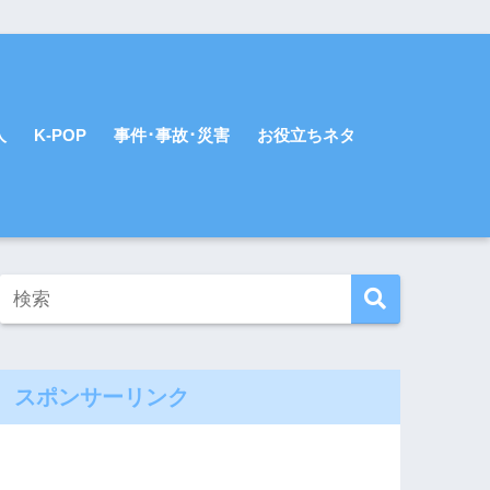
人
K-POP
事件･事故･災害
お役立ちネタ
スポンサーリンク