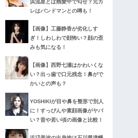
浜流星とは熱愛中で匂せ？元カ
レはバンドマンとの噂も！
【画像】工藤静香が劣化しす
ぎ！しわしわで顔怖い？顔の歪
みも気になる！
【画像】西野七瀬はかわいくな
い？出っ歯で口元残念！鼻がで
かいとの声も？
YOSHIKIが目や鼻を整形で別人
に！すっぴんや素顔画像がヤバ
い？昔や若い頃の画像と比較！
浜辺美波の出身地は石川県津幡