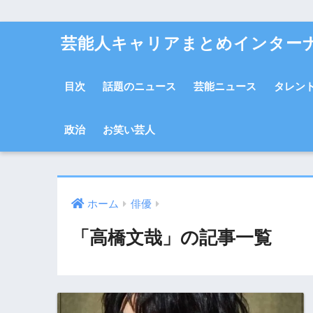
芸能人キャリアまとめインター
目次
話題のニュース
芸能ニュース
タレン
政治
お笑い芸人
ホーム
俳優
「高橋文哉」の記事一覧