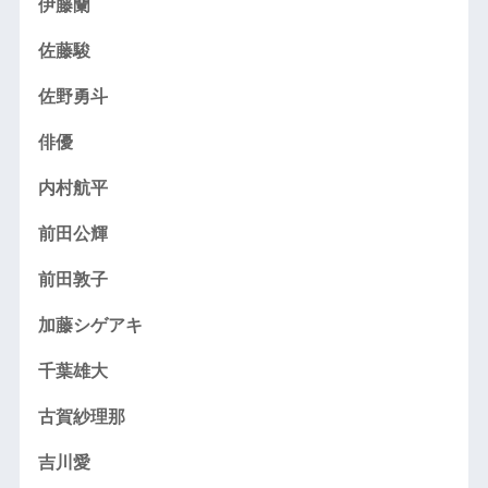
伊藤蘭
佐藤駿
佐野勇斗
俳優
内村航平
前田公輝
前田敦子
加藤シゲアキ
千葉雄大
古賀紗理那
吉川愛