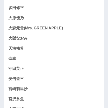
多田修平
大原優乃
大森元貴(Mrs. GREEN APPLE)
大阪なおみ
天海祐希
奈緒
守田英正
安倍晋三
宮崎莉里沙
宮沢氷魚