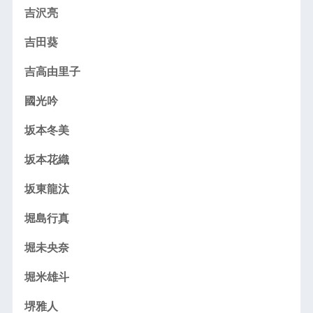
吉沢亮
吉田葵
吉高由里子
國光吟
坂本冬美
坂本花織
坂東龍汰
堀島行真
堀未央奈
堀米雄斗
堺雅人