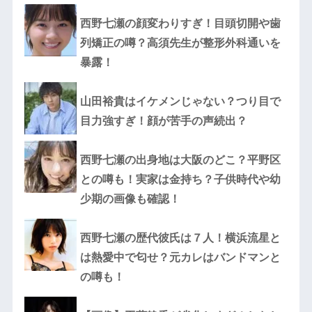
西野七瀬の顔変わりすぎ！目頭切開や歯
列矯正の噂？高須先生が整形外科通いを
暴露！
山田裕貴はイケメンじゃない？つり目で
目力強すぎ！顔が苦手の声続出？
西野七瀬の出身地は大阪のどこ？平野区
との噂も！実家は金持ち？子供時代や幼
少期の画像も確認！
西野七瀬の歴代彼氏は７人！横浜流星と
は熱愛中で匂せ？元カレはバンドマンと
の噂も！