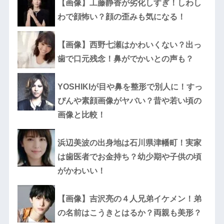
【画像】工藤静香が劣化しすぎ！しわし
わで顔怖い？顔の歪みも気になる！
【画像】西野七瀬はかわいくない？出っ
歯で口元残念！鼻がでかいとの声も？
YOSHIKIが目や鼻を整形で別人に！すっ
ぴんや素顔画像がヤバい？昔や若い頃の
画像と比較！
浜辺美波の出身地は石川県津幡町！実家
は歯医者でお金持ち？幼少期や子供の頃
がかわいい！
【画像】吉沢亮の４人兄弟イケメン！弟
の名前はこうきとはるか？両親も美形？