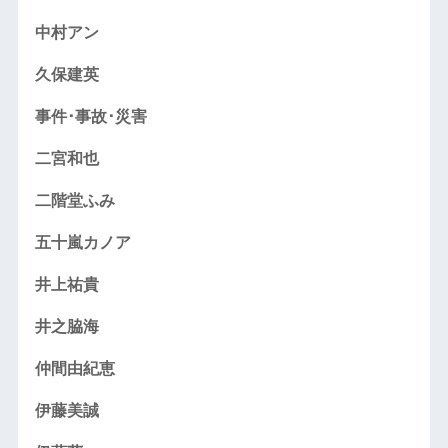
中村アン
久保建英
事件･事故･災害
二宮和也
二階堂ふみ
五十嵐カノア
井上祐貴
井之脇海
仲間由紀恵
伊藤美誠