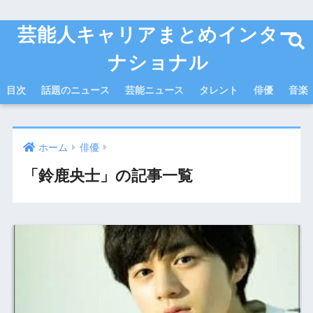
芸能人キャリアまとめインター
ナショナル
目次
話題のニュース
芸能ニュース
タレント
俳優
音楽
ホーム
俳優
「鈴鹿央士」の記事一覧