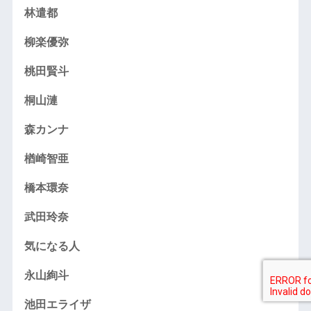
林遣都
柳楽優弥
桃田賢斗
桐山漣
森カンナ
楢崎智亜
橋本環奈
武田玲奈
気になる人
永山絢斗
池田エライザ