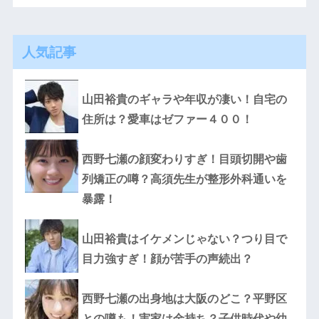
人気記事
山田裕貴のギャラや年収が凄い！自宅の
住所は？愛車はゼファー４００！
西野七瀬の顔変わりすぎ！目頭切開や歯
列矯正の噂？高須先生が整形外科通いを
暴露！
山田裕貴はイケメンじゃない？つり目で
目力強すぎ！顔が苦手の声続出？
西野七瀬の出身地は大阪のどこ？平野区
との噂も！実家は金持ち？子供時代や幼