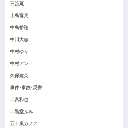
三笘薫
上島竜兵
中島裕翔
中川大志
中村ゆり
中村アン
久保建英
事件･事故･災害
二宮和也
二階堂ふみ
五十嵐カノア