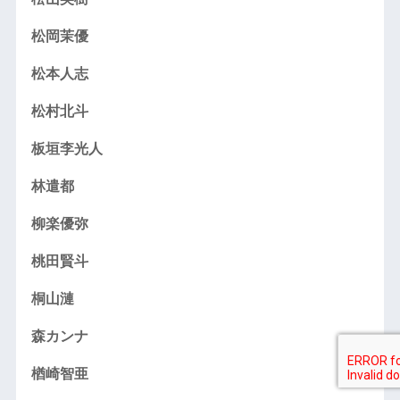
松岡茉優
松本人志
松村北斗
板垣李光人
林遣都
柳楽優弥
桃田賢斗
桐山漣
森カンナ
楢崎智亜