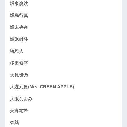
坂東龍汰
堀島行真
堀未央奈
堀米雄斗
堺雅人
多田修平
大原優乃
大森元貴(Mrs. GREEN APPLE)
大阪なおみ
天海祐希
奈緒