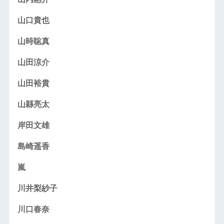
山口貴也
山時聡真
山田涼介
山田裕貴
山縣亮太
岸田文雄
島崎遥香
嵐
川井梨紗子
川口春奈