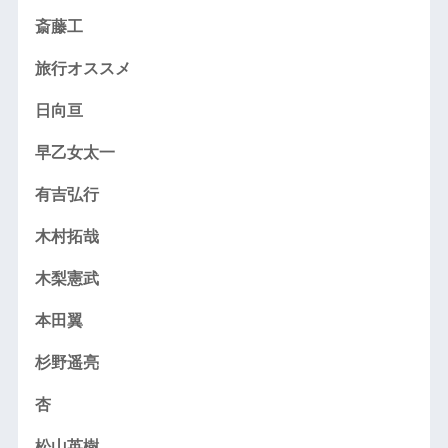
斎藤工
旅行オススメ
日向亘
早乙女太一
有吉弘行
木村拓哉
木梨憲武
本田翼
杉野遥亮
杏
松山英樹