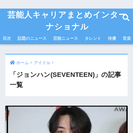
芸能人キャリアまとめインター
ナショナル
目次
話題のニュース
芸能ニュース
タレント
俳優
音楽
ホーム
アイドル
「ジョンハン(SEVENTEEN)」の記事
一覧