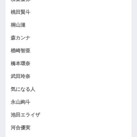
桃田賢斗
桐山漣
森カンナ
楢崎智亜
橋本環奈
武田玲奈
気になる人
永山絢斗
池田エライザ
河合優実