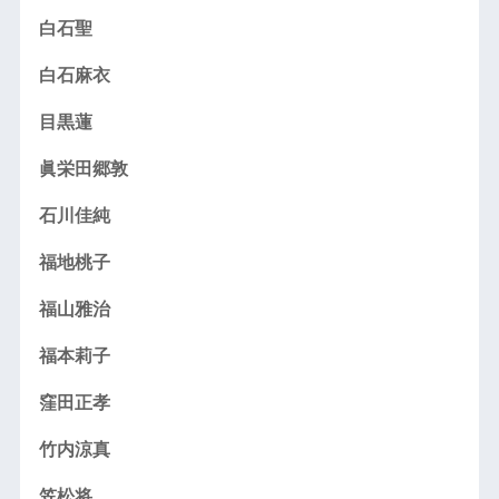
白石聖
白石麻衣
目黒蓮
眞栄田郷敦
石川佳純
福地桃子
福山雅治
福本莉子
窪田正孝
竹内涼真
笠松将