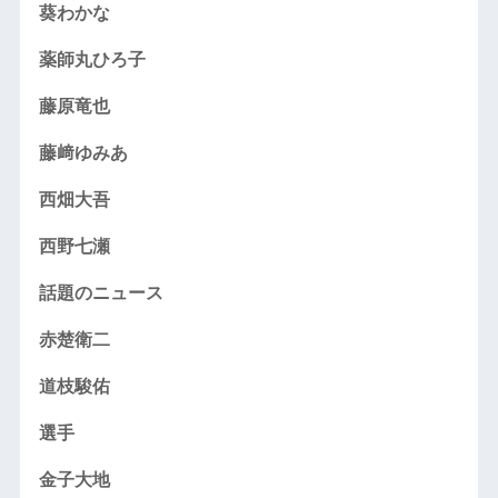
葵わかな
薬師丸ひろ子
藤原竜也
藤﨑ゆみあ
西畑大吾
西野七瀬
話題のニュース
赤楚衛二
道枝駿佑
選手
金子大地