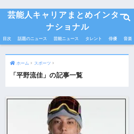
芸能人キャリアまとめインター
ナショナル
目次
話題のニュース
芸能ニュース
タレント
俳優
音楽
ホーム
スポーツ
「平野流佳」の記事一覧