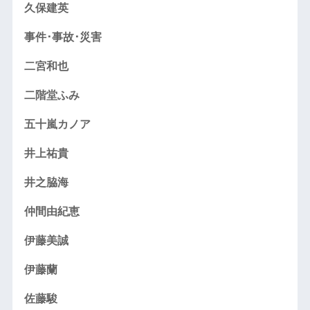
久保建英
事件･事故･災害
二宮和也
二階堂ふみ
五十嵐カノア
井上祐貴
井之脇海
仲間由紀恵
伊藤美誠
伊藤蘭
佐藤駿