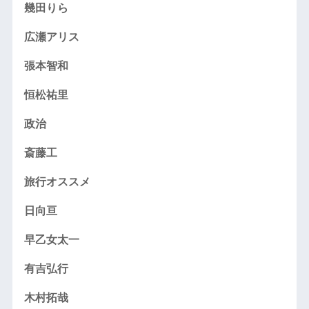
幾田りら
広瀬アリス
張本智和
恒松祐里
政治
斎藤工
旅行オススメ
日向亘
早乙女太一
有吉弘行
木村拓哉