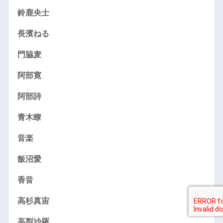
鈴鹿央士
長濱ねる
門脇麦
阿部寛
阿部詩
青木瞭
音楽
飯沼愛
香音
高杉真宙
高梨沙羅