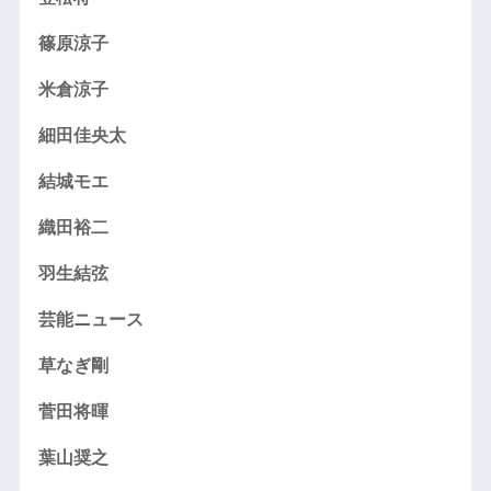
篠原涼子
米倉涼子
細田佳央太
結城モエ
織田裕二
羽生結弦
芸能ニュース
草なぎ剛
菅田将暉
葉山奨之