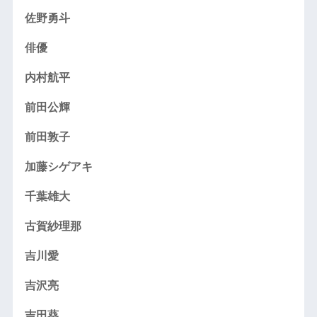
佐野勇斗
俳優
内村航平
前田公輝
前田敦子
加藤シゲアキ
千葉雄大
古賀紗理那
吉川愛
吉沢亮
吉田葵