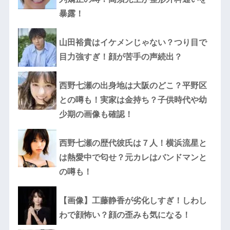
暴露！
山田裕貴はイケメンじゃない？つり目で
目力強すぎ！顔が苦手の声続出？
西野七瀬の出身地は大阪のどこ？平野区
との噂も！実家は金持ち？子供時代や幼
少期の画像も確認！
西野七瀬の歴代彼氏は７人！横浜流星と
は熱愛中で匂せ？元カレはバンドマンと
の噂も！
【画像】工藤静香が劣化しすぎ！しわし
わで顔怖い？顔の歪みも気になる！