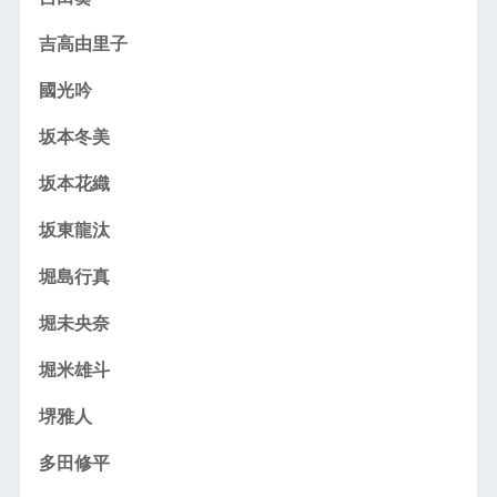
吉高由里子
國光吟
坂本冬美
坂本花織
坂東龍汰
堀島行真
堀未央奈
堀米雄斗
堺雅人
多田修平