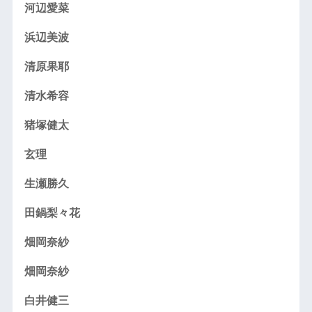
河辺愛菜
浜辺美波
清原果耶
清水希容
猪塚健太
玄理
生瀬勝久
田鍋梨々花
畑岡奈紗
畑岡奈紗
白井健三