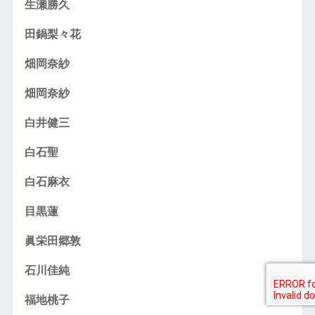
生瀬勝久
田鍋梨々花
畑岡奈紗
畑岡奈紗
白井健三
白石聖
白石麻衣
目黒蓮
眞栄田郷敦
石川佳純
福地桃子