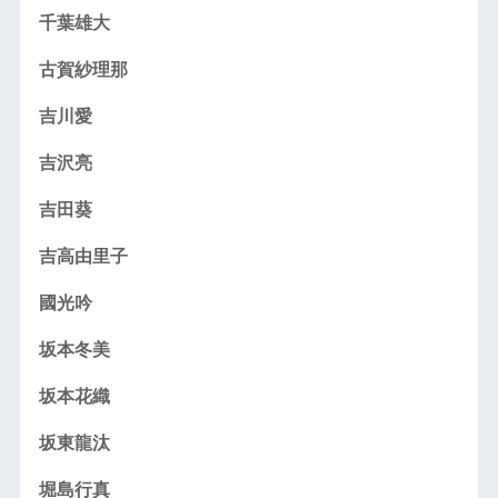
千葉雄大
古賀紗理那
吉川愛
吉沢亮
吉田葵
吉高由里子
國光吟
坂本冬美
坂本花織
坂東龍汰
堀島行真