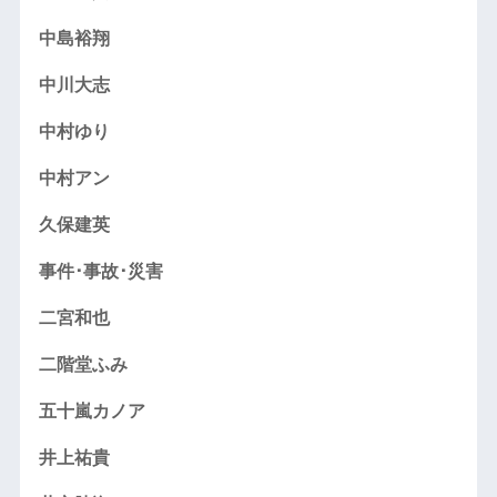
中島裕翔
中川大志
中村ゆり
中村アン
久保建英
事件･事故･災害
二宮和也
二階堂ふみ
五十嵐カノア
井上祐貴