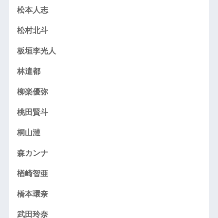
松本人志
松村北斗
板垣李光人
林遣都
柳楽優弥
桃田賢斗
桐山漣
森カンナ
楢崎智亜
橋本環奈
武田玲奈