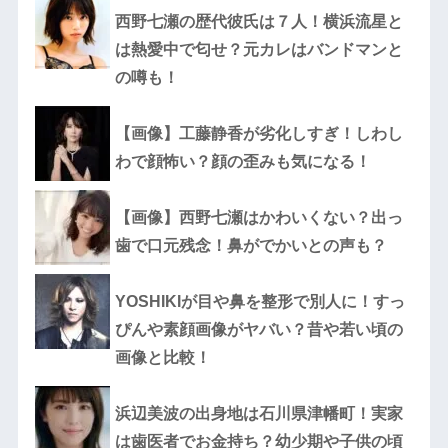
西野七瀬の歴代彼氏は７人！横浜流星と
は熱愛中で匂せ？元カレはバンドマンと
の噂も！
【画像】工藤静香が劣化しすぎ！しわし
わで顔怖い？顔の歪みも気になる！
【画像】西野七瀬はかわいくない？出っ
歯で口元残念！鼻がでかいとの声も？
YOSHIKIが目や鼻を整形で別人に！すっ
ぴんや素顔画像がヤバい？昔や若い頃の
画像と比較！
浜辺美波の出身地は石川県津幡町！実家
は歯医者でお金持ち？幼少期や子供の頃