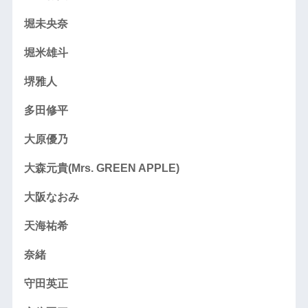
堀未央奈
堀米雄斗
堺雅人
多田修平
大原優乃
大森元貴(Mrs. GREEN APPLE)
大阪なおみ
天海祐希
奈緒
守田英正