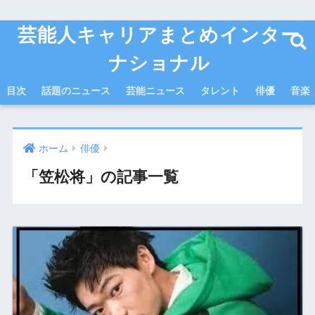
芸能人キャリアまとめインター
ナショナル
目次
話題のニュース
芸能ニュース
タレント
俳優
音楽
ホーム
俳優
「笠松将」の記事一覧