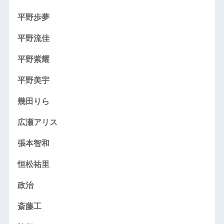
平野歩夢
平野流佳
平野紫耀
平野美宇
幾田りら
広瀬アリス
張本智和
恒松祐里
政治
斎藤工