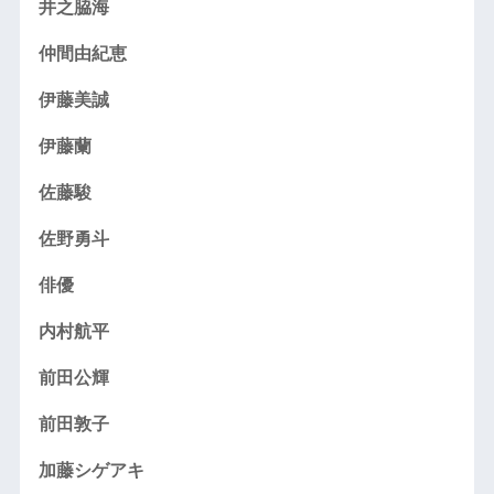
井之脇海
仲間由紀恵
伊藤美誠
伊藤蘭
佐藤駿
佐野勇斗
俳優
内村航平
前田公輝
前田敦子
加藤シゲアキ