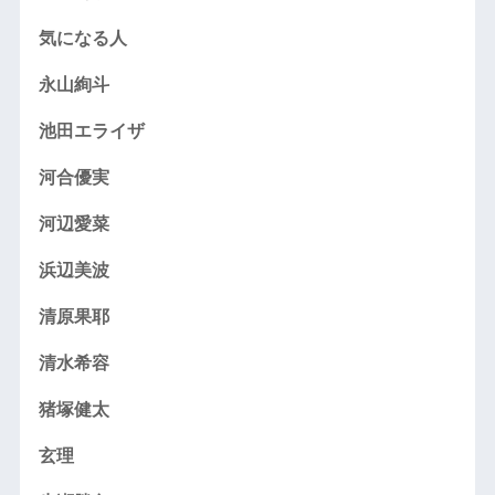
気になる人
永山絢斗
池田エライザ
河合優実
河辺愛菜
浜辺美波
清原果耶
清水希容
猪塚健太
玄理