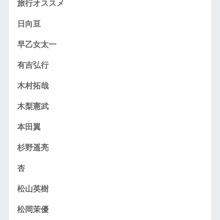
旅行オススメ
日向亘
早乙女太一
有吉弘行
木村拓哉
木梨憲武
本田翼
杉野遥亮
杏
松山英樹
松岡茉優