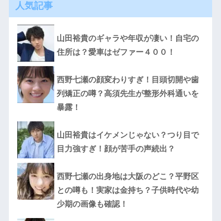
人気記事
山田裕貴のギャラや年収が凄い！自宅の
住所は？愛車はゼファー４００！
西野七瀬の顔変わりすぎ！目頭切開や歯
列矯正の噂？高須先生が整形外科通いを
暴露！
山田裕貴はイケメンじゃない？つり目で
目力強すぎ！顔が苦手の声続出？
西野七瀬の出身地は大阪のどこ？平野区
との噂も！実家は金持ち？子供時代や幼
少期の画像も確認！