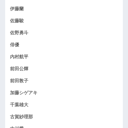
伊藤蘭
佐藤駿
佐野勇斗
俳優
内村航平
前田公輝
前田敦子
加藤シゲアキ
千葉雄大
古賀紗理那