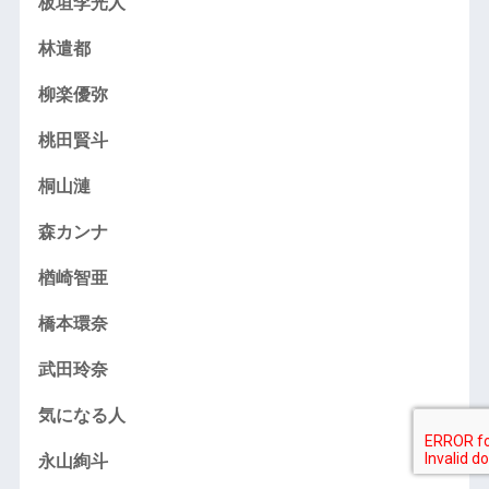
板垣李光人
林遣都
柳楽優弥
桃田賢斗
桐山漣
森カンナ
楢崎智亜
橋本環奈
武田玲奈
気になる人
永山絢斗