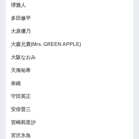
堺雅人
多田修平
大原優乃
大森元貴(Mrs. GREEN APPLE)
大阪なおみ
天海祐希
奈緒
守田英正
安倍晋三
宮崎莉里沙
宮沢氷魚