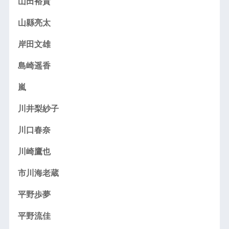
山田裕貴
山縣亮太
岸田文雄
島崎遥香
嵐
川井梨紗子
川口春奈
川崎鷹也
市川海老蔵
平野歩夢
平野流佳