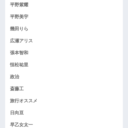
平野紫耀
平野美宇
幾田りら
広瀬アリス
張本智和
恒松祐里
政治
斎藤工
旅行オススメ
日向亘
早乙女太一