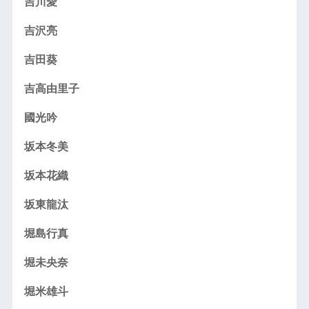
吉川愛
吉沢亮
吉田葵
吉高由里子
國光吟
坂本冬美
坂本花織
坂東龍汰
堀島行真
堀未央奈
堀米雄斗