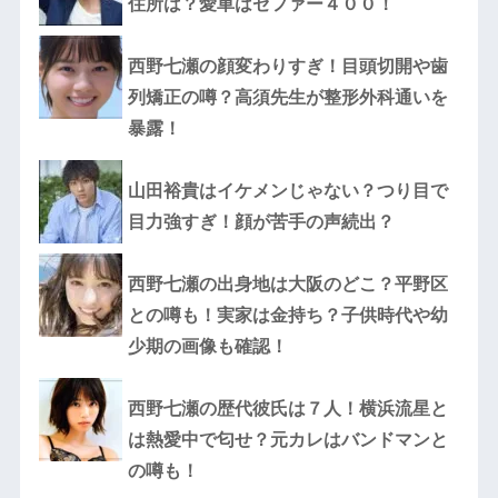
住所は？愛車はゼファー４００！
西野七瀬の顔変わりすぎ！目頭切開や歯
列矯正の噂？高須先生が整形外科通いを
暴露！
山田裕貴はイケメンじゃない？つり目で
目力強すぎ！顔が苦手の声続出？
西野七瀬の出身地は大阪のどこ？平野区
との噂も！実家は金持ち？子供時代や幼
少期の画像も確認！
西野七瀬の歴代彼氏は７人！横浜流星と
は熱愛中で匂せ？元カレはバンドマンと
の噂も！