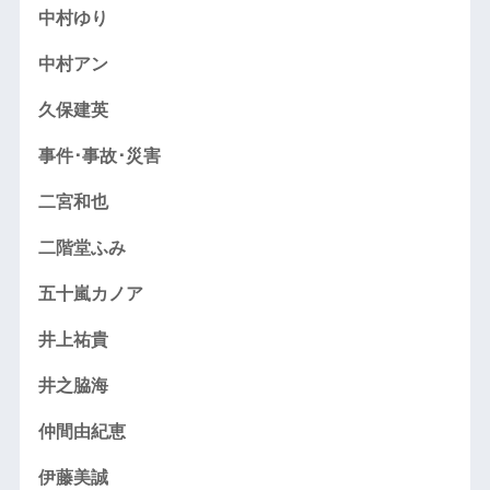
中村ゆり
中村アン
久保建英
事件･事故･災害
二宮和也
二階堂ふみ
五十嵐カノア
井上祐貴
井之脇海
仲間由紀恵
伊藤美誠