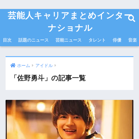
芸能人キャリアまとめインター
ナショナル
目次
話題のニュース
芸能ニュース
タレント
俳優
音楽
ホーム
アイドル
「佐野勇斗」の記事一覧