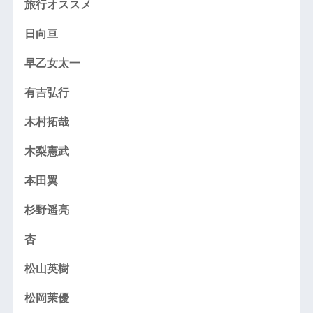
旅行オススメ
日向亘
早乙女太一
有吉弘行
木村拓哉
木梨憲武
本田翼
杉野遥亮
杏
松山英樹
松岡茉優