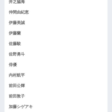
井之脇海
仲間由紀恵
伊藤美誠
伊藤蘭
佐藤駿
佐野勇斗
俳優
内村航平
前田公輝
前田敦子
加藤シゲアキ