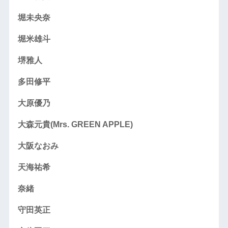
堀未央奈
堀米雄斗
堺雅人
多田修平
大原優乃
大森元貴(Mrs. GREEN APPLE)
大阪なおみ
天海祐希
奈緒
守田英正