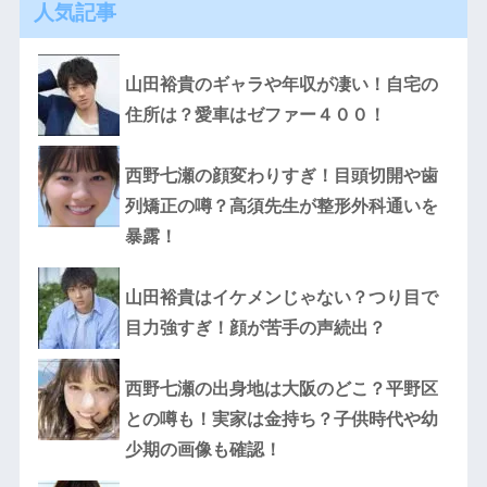
人気記事
山田裕貴のギャラや年収が凄い！自宅の
住所は？愛車はゼファー４００！
西野七瀬の顔変わりすぎ！目頭切開や歯
列矯正の噂？高須先生が整形外科通いを
暴露！
山田裕貴はイケメンじゃない？つり目で
目力強すぎ！顔が苦手の声続出？
西野七瀬の出身地は大阪のどこ？平野区
との噂も！実家は金持ち？子供時代や幼
少期の画像も確認！