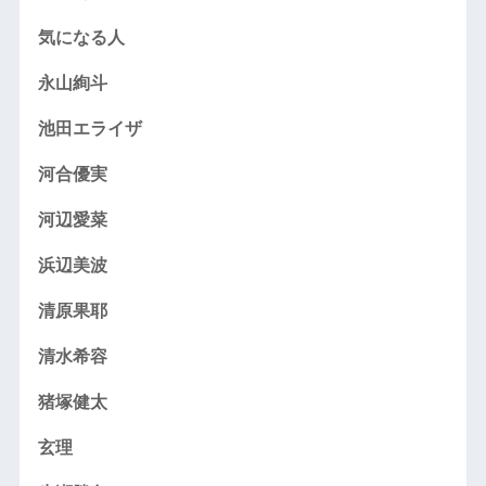
気になる人
永山絢斗
池田エライザ
河合優実
河辺愛菜
浜辺美波
清原果耶
清水希容
猪塚健太
玄理