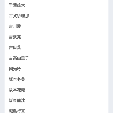
千葉雄大
古賀紗理那
吉川愛
吉沢亮
吉田葵
吉高由里子
國光吟
坂本冬美
坂本花織
坂東龍汰
堀島行真