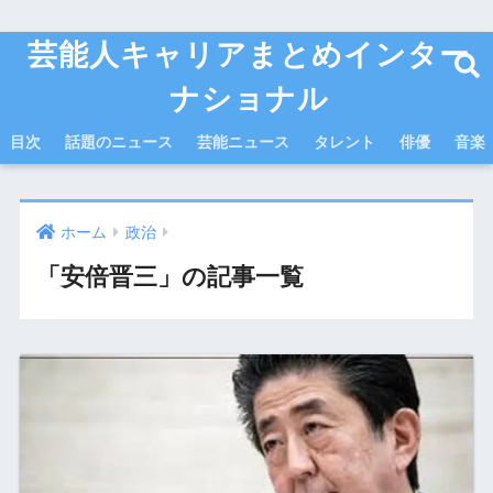
芸能人キャリアまとめインター
ナショナル
目次
話題のニュース
芸能ニュース
タレント
俳優
音楽
ホーム
政治
「安倍晋三」の記事一覧