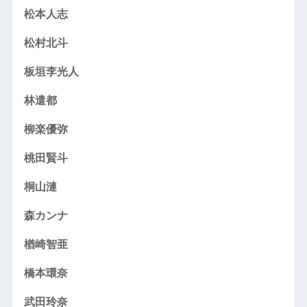
松本人志
松村北斗
板垣李光人
林遣都
柳楽優弥
桃田賢斗
桐山漣
森カンナ
楢崎智亜
橋本環奈
武田玲奈