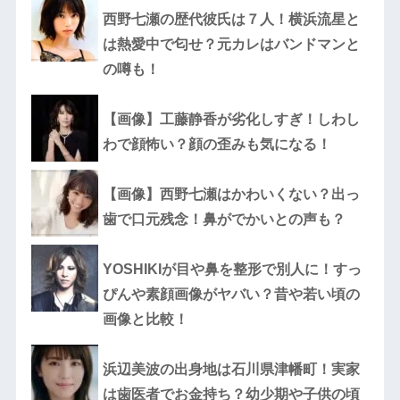
西野七瀬の歴代彼氏は７人！横浜流星と
は熱愛中で匂せ？元カレはバンドマンと
の噂も！
【画像】工藤静香が劣化しすぎ！しわし
わで顔怖い？顔の歪みも気になる！
【画像】西野七瀬はかわいくない？出っ
歯で口元残念！鼻がでかいとの声も？
YOSHIKIが目や鼻を整形で別人に！すっ
ぴんや素顔画像がヤバい？昔や若い頃の
画像と比較！
浜辺美波の出身地は石川県津幡町！実家
は歯医者でお金持ち？幼少期や子供の頃