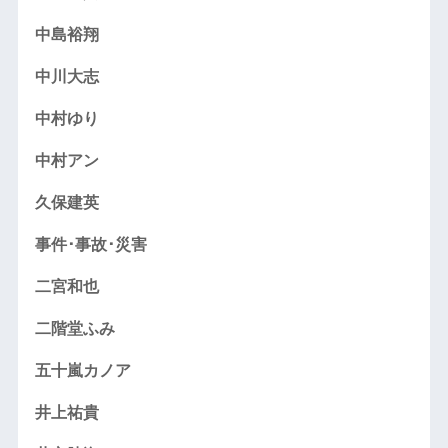
中島裕翔
中川大志
中村ゆり
中村アン
久保建英
事件･事故･災害
二宮和也
二階堂ふみ
五十嵐カノア
井上祐貴