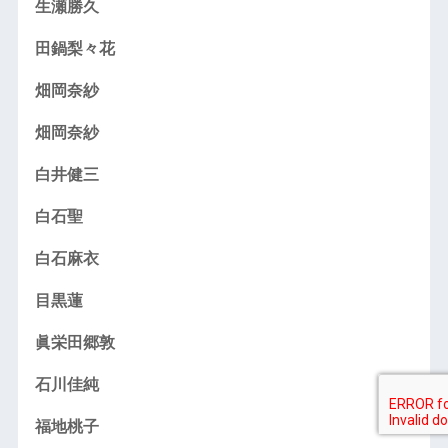
生瀬勝久
田鍋梨々花
畑岡奈紗
畑岡奈紗
白井健三
白石聖
白石麻衣
目黒蓮
眞栄田郷敦
石川佳純
福地桃子