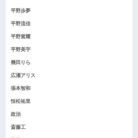
平野歩夢
平野流佳
平野紫耀
平野美宇
幾田りら
広瀬アリス
張本智和
恒松祐里
政治
斎藤工