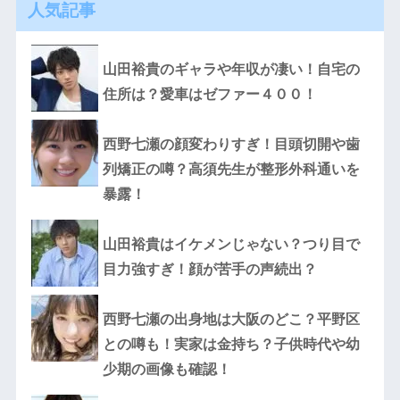
人気記事
山田裕貴のギャラや年収が凄い！自宅の
住所は？愛車はゼファー４００！
西野七瀬の顔変わりすぎ！目頭切開や歯
列矯正の噂？高須先生が整形外科通いを
暴露！
山田裕貴はイケメンじゃない？つり目で
目力強すぎ！顔が苦手の声続出？
西野七瀬の出身地は大阪のどこ？平野区
との噂も！実家は金持ち？子供時代や幼
少期の画像も確認！