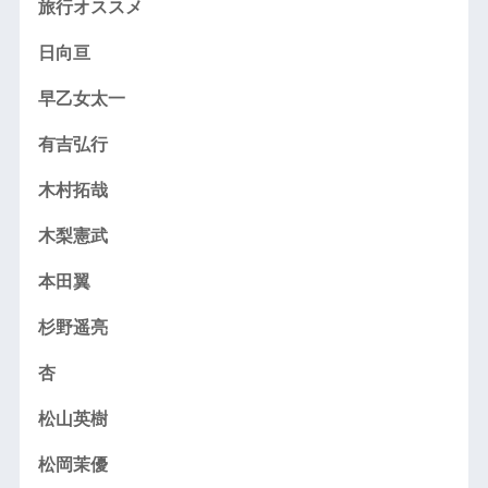
旅行オススメ
日向亘
早乙女太一
有吉弘行
木村拓哉
木梨憲武
本田翼
杉野遥亮
杏
松山英樹
松岡茉優