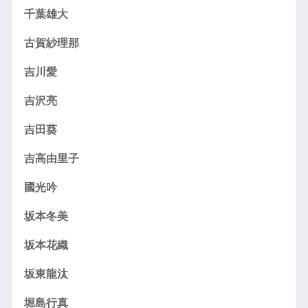
千葉雄大
古賀紗理那
吉川愛
吉沢亮
吉田葵
吉高由里子
國光吟
坂本冬美
坂本花織
坂東龍汰
堀島行真