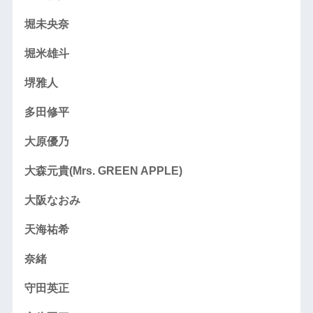
堀未央奈
堀米雄斗
堺雅人
多田修平
大原優乃
大森元貴(Mrs. GREEN APPLE)
大阪なおみ
天海祐希
奈緒
守田英正