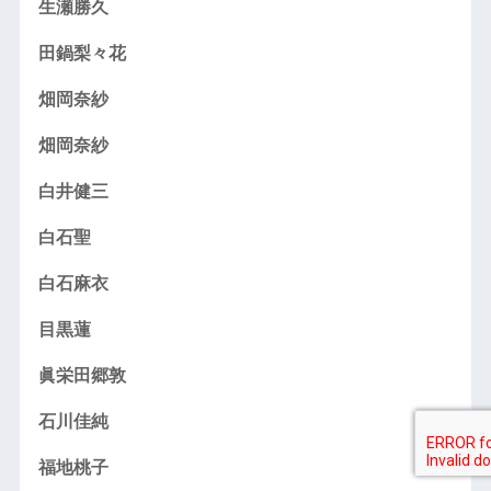
生瀬勝久
田鍋梨々花
畑岡奈紗
畑岡奈紗
白井健三
白石聖
白石麻衣
目黒蓮
眞栄田郷敦
石川佳純
福地桃子