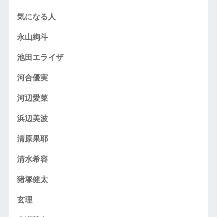
気になる人
永山絢斗
池田エライザ
河合優実
河辺愛菜
浜辺美波
清原果耶
清水希容
猪塚健太
玄理