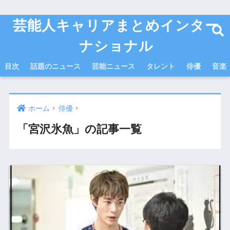
芸能人キャリアまとめインター
ナショナル
目次
話題のニュース
芸能ニュース
タレント
俳優
音楽
ホーム
俳優
「宮沢氷魚」の記事一覧