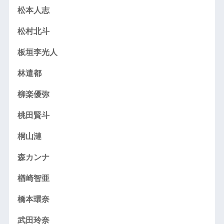
松本人志
松村北斗
板垣李光人
林遣都
柳楽優弥
桃田賢斗
桐山漣
森カンナ
楢崎智亜
橋本環奈
武田玲奈