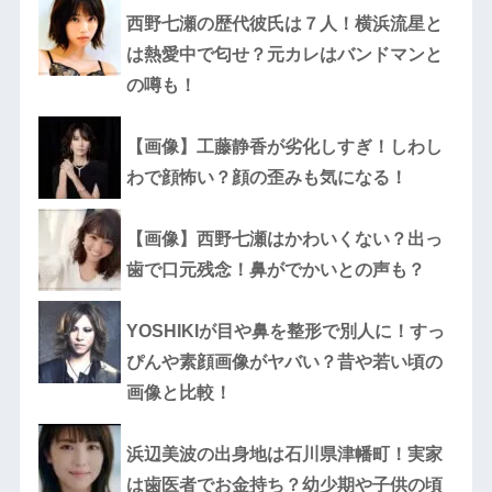
西野七瀬の歴代彼氏は７人！横浜流星と
は熱愛中で匂せ？元カレはバンドマンと
の噂も！
【画像】工藤静香が劣化しすぎ！しわし
わで顔怖い？顔の歪みも気になる！
【画像】西野七瀬はかわいくない？出っ
歯で口元残念！鼻がでかいとの声も？
YOSHIKIが目や鼻を整形で別人に！すっ
ぴんや素顔画像がヤバい？昔や若い頃の
画像と比較！
浜辺美波の出身地は石川県津幡町！実家
は歯医者でお金持ち？幼少期や子供の頃