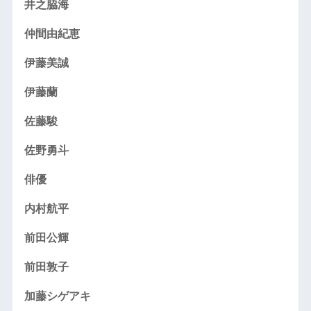
井之脇海
仲間由紀恵
伊藤美誠
伊藤蘭
佐藤駿
佐野勇斗
俳優
内村航平
前田公輝
前田敦子
加藤シゲアキ