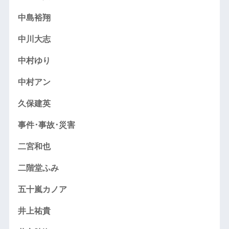
中島裕翔
中川大志
中村ゆり
中村アン
久保建英
事件･事故･災害
二宮和也
二階堂ふみ
五十嵐カノア
井上祐貴