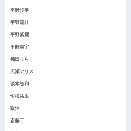
平野歩夢
平野流佳
平野紫耀
平野美宇
幾田りら
広瀬アリス
張本智和
恒松祐里
政治
斎藤工