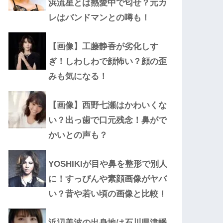
浜流星とは熱愛中で匂せ？元カ
レはバンドマンとの噂も！
【画像】工藤静香が劣化しす
ぎ！しわしわで顔怖い？顔の歪
みも気になる！
【画像】西野七瀬はかわいくな
い？出っ歯で口元残念！鼻がで
かいとの声も？
YOSHIKIが目や鼻を整形で別人
に！すっぴんや素顔画像がヤバ
い？昔や若い頃の画像と比較！
浜辺美波の出身地は石川県津幡