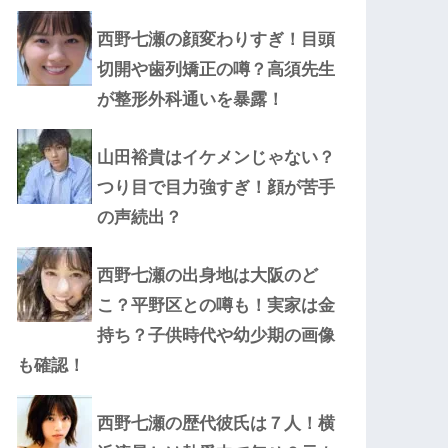
西野七瀬の顔変わりすぎ！目頭
切開や歯列矯正の噂？高須先生
が整形外科通いを暴露！
山田裕貴はイケメンじゃない？
つり目で目力強すぎ！顔が苦手
の声続出？
西野七瀬の出身地は大阪のど
こ？平野区との噂も！実家は金
持ち？子供時代や幼少期の画像
も確認！
西野七瀬の歴代彼氏は７人！横