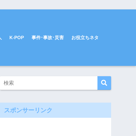
人
K-POP
事件･事故･災害
お役立ちネタ
スポンサーリンク