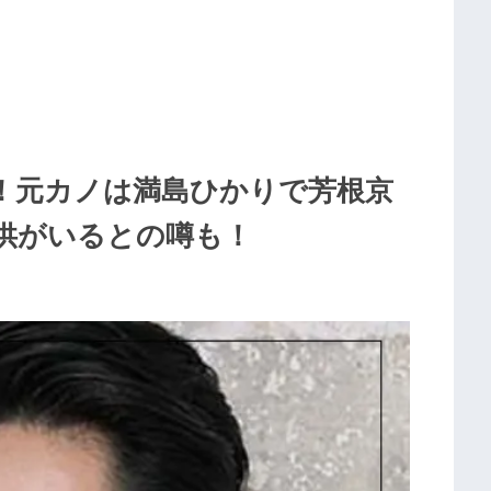
！元カノは満島ひかりで芳根京
供がいるとの噂も！