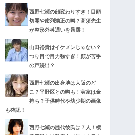
西野七瀬の顔変わりすぎ！目頭
切開や歯列矯正の噂？高須先生
が整形外科通いを暴露！
山田裕貴はイケメンじゃない？
つり目で目力強すぎ！顔が苦手
の声続出？
西野七瀬の出身地は大阪のど
こ？平野区との噂も！実家は金
持ち？子供時代や幼少期の画像
も確認！
西野七瀬の歴代彼氏は７人！横