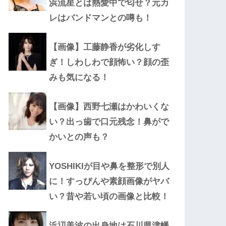
浜流星とは熱愛中で匂せ？元カ
レはバンドマンとの噂も！
【画像】工藤静香が劣化しす
ぎ！しわしわで顔怖い？顔の歪
みも気になる！
【画像】西野七瀬はかわいくな
い？出っ歯で口元残念！鼻がで
かいとの声も？
YOSHIKIが目や鼻を整形で別人
に！すっぴんや素顔画像がヤバ
い？昔や若い頃の画像と比較！
浜辺美波の出身地は石川県津幡