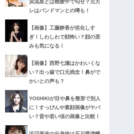
浜流星とは熱愛中で匂せ？元カ
レはバンドマンとの噂も！
【画像】工藤静香が劣化しす
ぎ！しわしわで顔怖い？顔の歪
みも気になる！
【画像】西野七瀬はかわいくな
い？出っ歯で口元残念！鼻がで
かいとの声も？
YOSHIKIが目や鼻を整形で別人
に！すっぴんや素顔画像がヤバ
い？昔や若い頃の画像と比較！
浜辺美波の出身地は石川県津幡