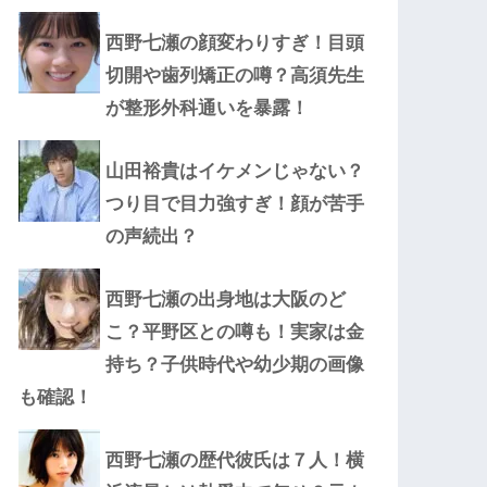
西野七瀬の顔変わりすぎ！目頭
切開や歯列矯正の噂？高須先生
が整形外科通いを暴露！
山田裕貴はイケメンじゃない？
つり目で目力強すぎ！顔が苦手
の声続出？
西野七瀬の出身地は大阪のど
こ？平野区との噂も！実家は金
持ち？子供時代や幼少期の画像
も確認！
西野七瀬の歴代彼氏は７人！横