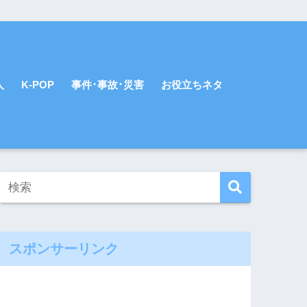
人
K-POP
事件･事故･災害
お役立ちネタ
スポンサーリンク