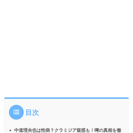
目次
中道理央也は性病？クラミジア疑惑も！噂の真相を徹