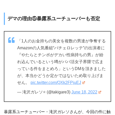
デマの理由⑤暴露系ユーチューバーも否定
「1人のお金持ちの美女を複数の男達が争奪する
Amazonの人気番組“バチェロレッテ”の出演者に
『やたらとチンポがデカい性病持ちの男』が紛
れ込んでいるという噂がパパ活女子界隈で広ま
っている件をまとめろ」というDMを頂きました
が、本当かどうか定かではないため取り上げま
せん。
pic.twitter.com/QXk2FPjuEJ
— 滝沢ガレソ⭐ (@takigare3)
June 18, 2022
暴露系ユーチューバー・滝沢ガレソさんが、今回の件に触