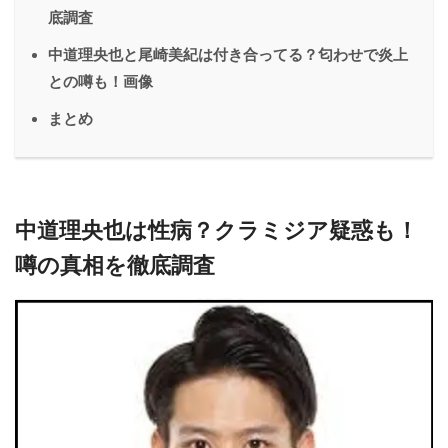
底調査
中道理央也と尾崎美紀は付き合ってる？匂わせで炎上
との噂も！画像
まとめ
中道理央也は性病？クラミジア疑惑も！
噂の真相を徹底調査