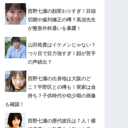
西野七瀬の顔変わりすぎ！目頭
切開や歯列矯正の噂？高須先生
が整形外科通いを暴露！
山田裕貴はイケメンじゃない？
つり目で目力強すぎ！顔が苦手
の声続出？
西野七瀬の出身地は大阪のど
こ？平野区との噂も！実家は金
持ち？子供時代や幼少期の画像
も確認！
西野七瀬の歴代彼氏は７人！横