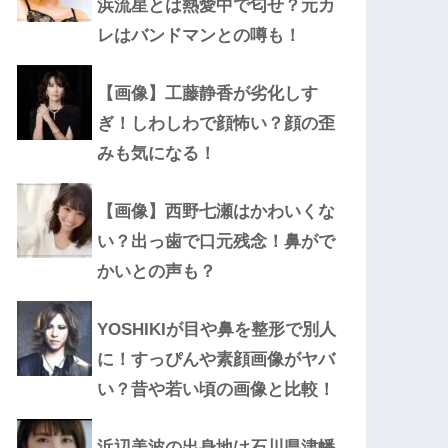
浜流星とは熱愛中で匂せ？元カ
レはバンドマンとの噂も！
【画像】工藤静香が劣化しす
ぎ！しわしわで顔怖い？顔の歪
みも気になる！
【画像】西野七瀬はかわいくな
い？出っ歯で口元残念！鼻がで
かいとの声も？
YOSHIKIが目や鼻を整形で別人
に！すっぴんや素顔画像がヤバ
い？昔や若い頃の画像と比較！
浜辺美波の出身地は石川県津幡