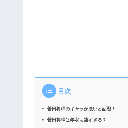
目次
菅田将暉のギャラが凄いと話題！
菅田将暉は年収も凄すぎる？