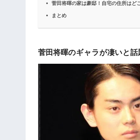
菅田将暉の家は豪邸！自宅の住所はど
まとめ
菅田将暉のギャラが凄いと話