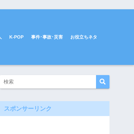
人
K-POP
事件･事故･災害
お役立ちネタ
スポンサーリンク