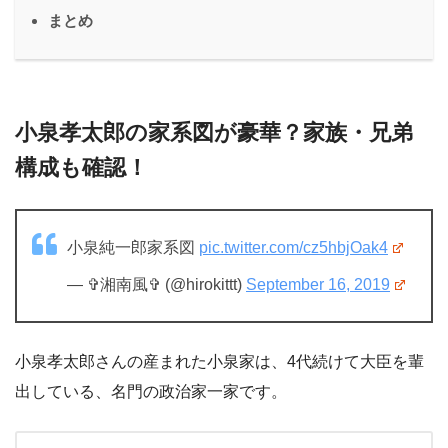
まとめ
小泉孝太郎の家系図が豪華？家族・兄弟
構成も確認！
小泉純一郎家系図
pic.twitter.com/cz5hbjOak4
— ✞湘南風✞ (@hirokittt)
September 16, 2019
小泉孝太郎さんの産まれた小泉家は、4代続けて大臣を輩
出している、名門の政治家一家です。