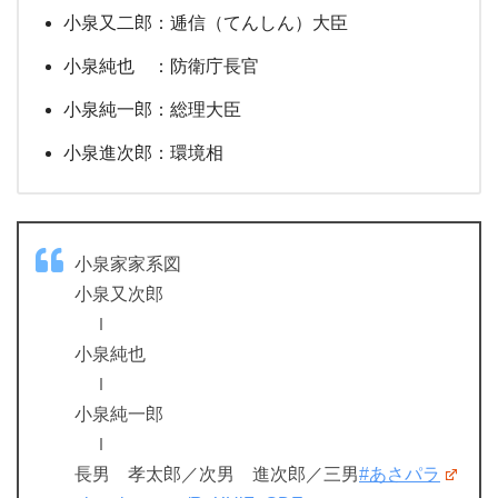
小泉又二郎：逓信（てんしん）大臣
小泉純也 ：防衛庁長官
小泉純一郎：総理大臣
小泉進次郎：環境相
小泉家家系図
小泉又次郎
ｌ
小泉純也
ｌ
小泉純一郎
ｌ
長男 孝太郎／次男 進次郎／三男
#あさパラ