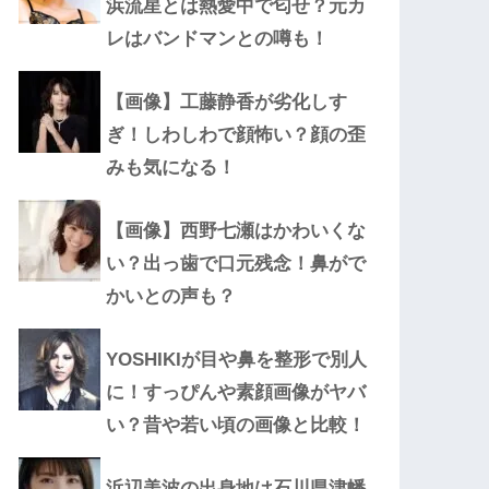
浜流星とは熱愛中で匂せ？元カ
レはバンドマンとの噂も！
【画像】工藤静香が劣化しす
ぎ！しわしわで顔怖い？顔の歪
みも気になる！
【画像】西野七瀬はかわいくな
い？出っ歯で口元残念！鼻がで
かいとの声も？
YOSHIKIが目や鼻を整形で別人
に！すっぴんや素顔画像がヤバ
い？昔や若い頃の画像と比較！
浜辺美波の出身地は石川県津幡