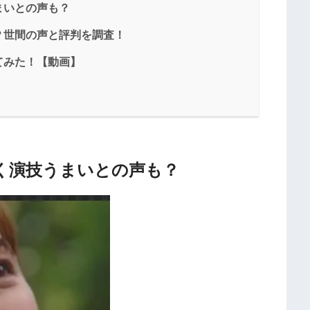
まいとの声も？
？世間の声と評判を調査！
てみた！【動画】
く演技うまいとの声も？