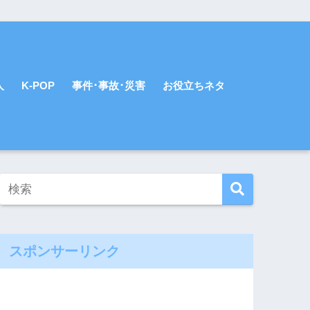
人
K-POP
事件･事故･災害
お役立ちネタ
スポンサーリンク