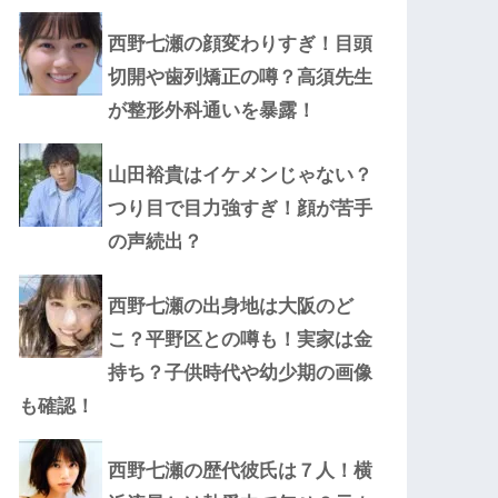
西野七瀬の顔変わりすぎ！目頭
切開や歯列矯正の噂？高須先生
が整形外科通いを暴露！
山田裕貴はイケメンじゃない？
つり目で目力強すぎ！顔が苦手
の声続出？
西野七瀬の出身地は大阪のど
こ？平野区との噂も！実家は金
持ち？子供時代や幼少期の画像
も確認！
西野七瀬の歴代彼氏は７人！横