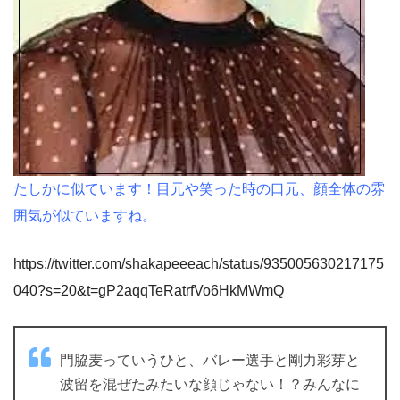
たしかに似ています！目元や笑った時の口元、顔全体の雰
囲気が似ていますね。
https://twitter.com/shakapeeeach/status/935005630217175
040?s=20&t=gP2aqqTeRatrfVo6HkMWmQ
門脇麦っていうひと、バレー選手と剛力彩芽と
波留を混ぜたみたいな顔じゃない！？みんなに