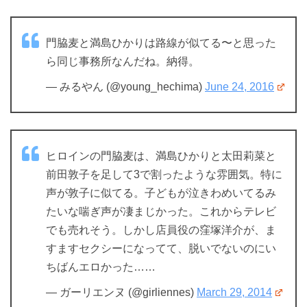
門脇麦と満島ひかりは路線が似てる〜と思った
ら同じ事務所なんだね。納得。
— みるやん (@young_hechima)
June 24, 2016
ヒロインの門脇麦は、満島ひかりと太田莉菜と
前田敦子を足して3で割ったような雰囲気。特に
声が敦子に似てる。子どもが泣きわめいてるみ
たいな喘ぎ声が凄まじかった。これからテレビ
でも売れそう。しかし店員役の窪塚洋介が、ま
すますセクシーになってて、脱いでないのにい
ちばんエロかった……
— ガーリエンヌ (@girliennes)
March 29, 2014