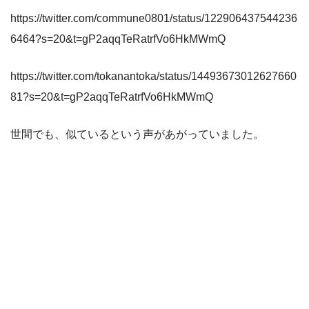
https://twitter.com/commune0801/status/122906437544236
6464?s=20&t=gP2aqqTeRatrfVo6HkMWmQ
https://twitter.com/tokanantoka/status/14493673012627660
81?s=20&t=gP2aqqTeRatrfVo6HkMWmQ
世間でも、似ているという声があがっていました。