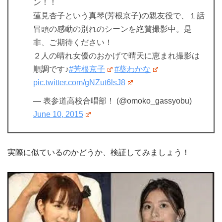
ン！！
蓮見杏子という真琴(芳根京子)の親友役で、１話
冒頭の感動の別れのシーンを絶賛撮影中。是
非、ご期待ください！
２人の晴れ女優のおかげで晴天に恵まれ撮影は
順調です♪
#芳根京子
#葵わかな
pic.twitter.com/gNZut6lsJ8
— 表参道高校合唱部！ (@omoko_gassyobu)
June 10, 2015
実際に似ているのかどうか、検証してみましょう！