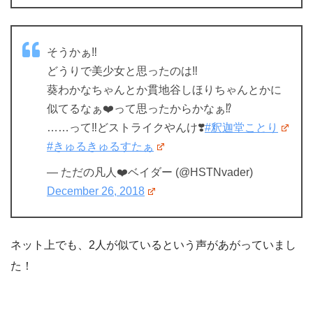
そうかぁ‼️
どうりで美少女と思ったのは‼️
葵わかなちゃんとか貫地谷しほりちゃんとかに
似てるなぁ❤️って思ったからかなぁ⁉️
……って‼️どストライクやんけ❣️
#釈迦堂ことり
#きゅるきゅるすたぁ
— ただの凡人❤️ベイダー (@HSTNvader)
December 26, 2018
ネット上でも、2人が似ているという声があがっていまし
た！