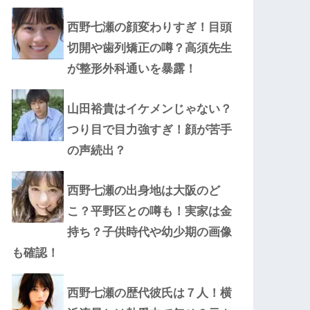
西野七瀬の顔変わりすぎ！目頭
切開や歯列矯正の噂？高須先生
が整形外科通いを暴露！
山田裕貴はイケメンじゃない？
つり目で目力強すぎ！顔が苦手
の声続出？
西野七瀬の出身地は大阪のど
こ？平野区との噂も！実家は金
持ち？子供時代や幼少期の画像
も確認！
西野七瀬の歴代彼氏は７人！横