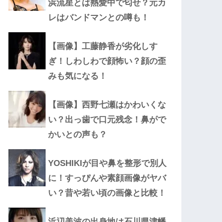
浜流星とは熱愛中で匂せ？元カ
レはバンドマンとの噂も！
【画像】工藤静香が劣化しす
ぎ！しわしわで顔怖い？顔の歪
みも気になる！
【画像】西野七瀬はかわいくな
い？出っ歯で口元残念！鼻がで
かいとの声も？
YOSHIKIが目や鼻を整形で別人
に！すっぴんや素顔画像がヤバ
い？昔や若い頃の画像と比較！
浜辺美波の出身地は石川県津幡