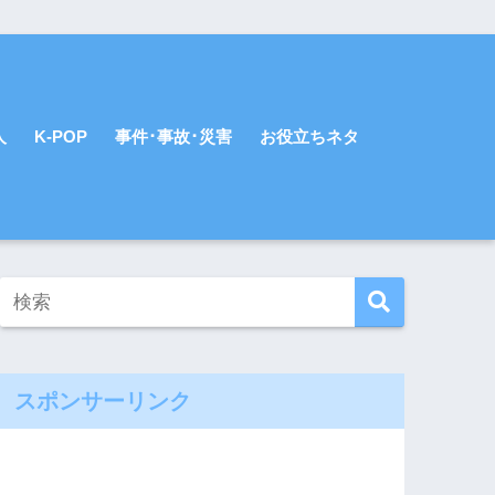
人
K-POP
事件･事故･災害
お役立ちネタ
スポンサーリンク