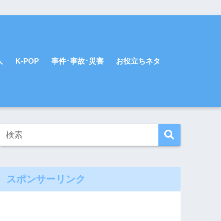
人
K-POP
事件･事故･災害
お役立ちネタ
スポンサーリンク