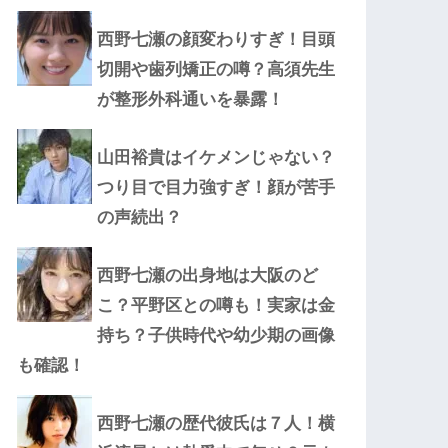
西野七瀬の顔変わりすぎ！目頭
切開や歯列矯正の噂？高須先生
が整形外科通いを暴露！
山田裕貴はイケメンじゃない？
つり目で目力強すぎ！顔が苦手
の声続出？
西野七瀬の出身地は大阪のど
こ？平野区との噂も！実家は金
持ち？子供時代や幼少期の画像
も確認！
西野七瀬の歴代彼氏は７人！横