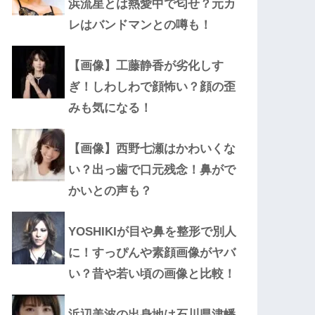
浜流星とは熱愛中で匂せ？元カ
レはバンドマンとの噂も！
【画像】工藤静香が劣化しす
ぎ！しわしわで顔怖い？顔の歪
みも気になる！
【画像】西野七瀬はかわいくな
い？出っ歯で口元残念！鼻がで
かいとの声も？
YOSHIKIが目や鼻を整形で別人
に！すっぴんや素顔画像がヤバ
い？昔や若い頃の画像と比較！
浜辺美波の出身地は石川県津幡