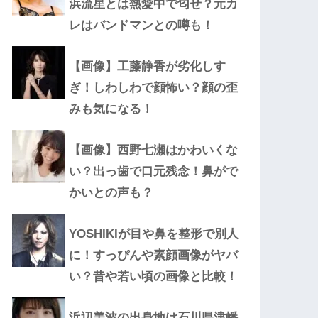
浜流星とは熱愛中で匂せ？元カ
レはバンドマンとの噂も！
【画像】工藤静香が劣化しす
ぎ！しわしわで顔怖い？顔の歪
みも気になる！
【画像】西野七瀬はかわいくな
い？出っ歯で口元残念！鼻がで
かいとの声も？
YOSHIKIが目や鼻を整形で別人
に！すっぴんや素顔画像がヤバ
い？昔や若い頃の画像と比較！
浜辺美波の出身地は石川県津幡