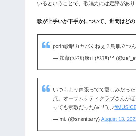
いるということで、歌唱力には定評があり
歌が上手いか下手かについて、世間はどの
porin歌唱力ヤバくねぇ？鳥肌立つ
— 加藤(ｳﾙﾌﾙ)康正(ﾔｽﾏｻ)™ (@zef_ev
いつもより声張ってて愛しみだった
点。オーサムシティクラブさんがほ
っても素敵だった(๑´ ³`)¸¸♪
#MUSIC
— mi. (@snsnttarry)
August 13, 202