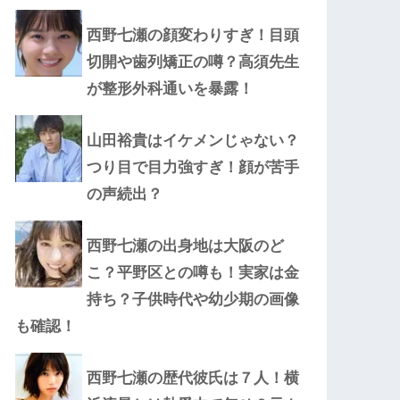
西野七瀬の顔変わりすぎ！目頭
切開や歯列矯正の噂？高須先生
が整形外科通いを暴露！
山田裕貴はイケメンじゃない？
つり目で目力強すぎ！顔が苦手
の声続出？
西野七瀬の出身地は大阪のど
こ？平野区との噂も！実家は金
持ち？子供時代や幼少期の画像
も確認！
西野七瀬の歴代彼氏は７人！横