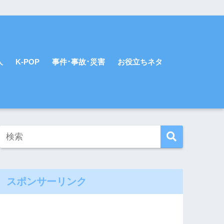
人
K-POP
事件･事故･災害
お役立ちネタ
スポンサーリンク