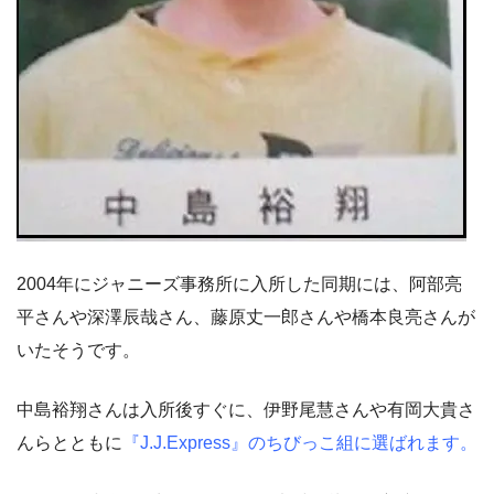
2004年にジャニーズ事務所に入所した同期には、阿部亮
平さんや深澤辰哉さん、藤原丈一郎さんや橋本良亮さんが
いたそうです。
中島裕翔さんは入所後すぐに、伊野尾慧さんや有岡大貴さ
んらとともに
『J.J.Express』のちびっこ組に選ばれます。