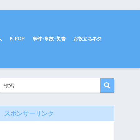
人
K-POP
事件･事故･災害
お役立ちネタ
スポンサーリンク