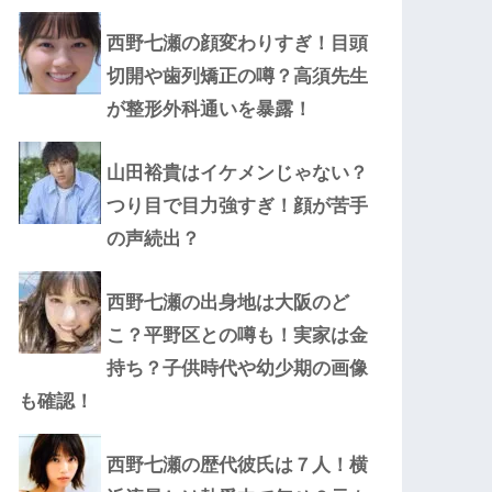
西野七瀬の顔変わりすぎ！目頭
切開や歯列矯正の噂？高須先生
が整形外科通いを暴露！
山田裕貴はイケメンじゃない？
つり目で目力強すぎ！顔が苦手
の声続出？
西野七瀬の出身地は大阪のど
こ？平野区との噂も！実家は金
持ち？子供時代や幼少期の画像
も確認！
西野七瀬の歴代彼氏は７人！横