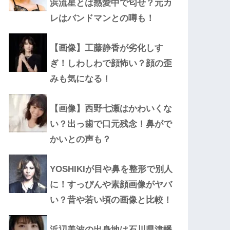
浜流星とは熱愛中で匂せ？元カ
レはバンドマンとの噂も！
【画像】工藤静香が劣化しす
ぎ！しわしわで顔怖い？顔の歪
みも気になる！
【画像】西野七瀬はかわいくな
い？出っ歯で口元残念！鼻がで
かいとの声も？
YOSHIKIが目や鼻を整形で別人
に！すっぴんや素顔画像がヤバ
い？昔や若い頃の画像と比較！
浜辺美波の出身地は石川県津幡