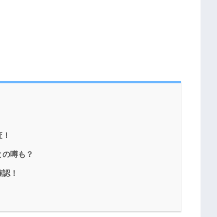
査！
との噂も？
確認！