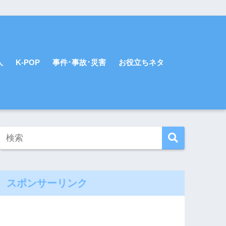
人
K-POP
事件･事故･災害
お役立ちネタ
スポンサーリンク