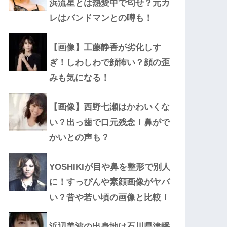
浜流星とは熱愛中で匂せ？元カ
レはバンドマンとの噂も！
【画像】工藤静香が劣化しす
ぎ！しわしわで顔怖い？顔の歪
みも気になる！
【画像】西野七瀬はかわいくな
い？出っ歯で口元残念！鼻がで
かいとの声も？
YOSHIKIが目や鼻を整形で別人
に！すっぴんや素顔画像がヤバ
い？昔や若い頃の画像と比較！
浜辺美波の出身地は石川県津幡