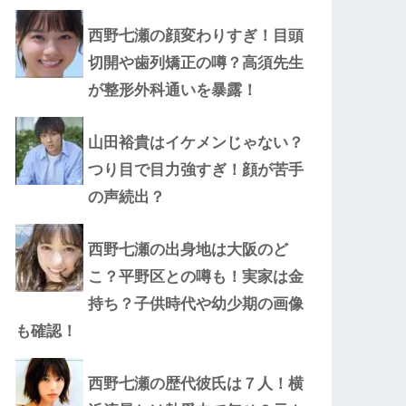
西野七瀬の顔変わりすぎ！目頭
切開や歯列矯正の噂？高須先生
が整形外科通いを暴露！
山田裕貴はイケメンじゃない？
つり目で目力強すぎ！顔が苦手
の声続出？
西野七瀬の出身地は大阪のど
こ？平野区との噂も！実家は金
持ち？子供時代や幼少期の画像
も確認！
西野七瀬の歴代彼氏は７人！横