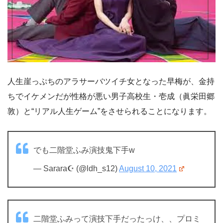
人生崖っぷちのアラサーバツイチ女となった早梅が、金持
ちでイケメンだが性格が悪い男子高校生・壱成（眞栄田郷
敦）と“リアル人生ゲーム”をさせられることになります。
でも二階堂ふみ演技鬼下手w
— Sarara☪︎ (@ldh_s12)
August 10, 2021
二階堂ふみって演技下手だったっけ、、プロミ