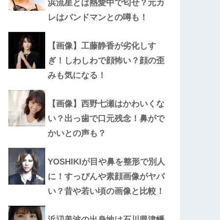
浜流星とは熱愛中で匂せ？元カ
レはバンドマンとの噂も！
【画像】工藤静香が劣化しす
ぎ！しわしわで顔怖い？顔の歪
みも気になる！
【画像】西野七瀬はかわいくな
い？出っ歯で口元残念！鼻がで
かいとの声も？
YOSHIKIが目や鼻を整形で別人
に！すっぴんや素顔画像がヤバ
い？昔や若い頃の画像と比較！
浜辺美波の出身地は石川県津幡