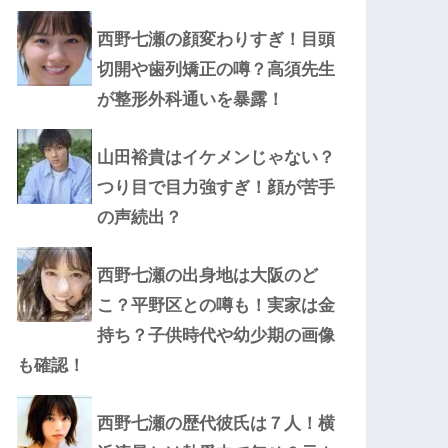
西野七瀬の顔変わりすぎ！目頭
切開や歯列矯正の噂？高須先生
が整形外科通いを暴露！
山田裕貴はイケメンじゃない？
つり目で目力強すぎ！顔が苦手
の声続出？
西野七瀬の出身地は大阪のど
こ？平野区との噂も！実家は金
持ち？子供時代や幼少期の画像
も確認！
西野七瀬の歴代彼氏は７人！横