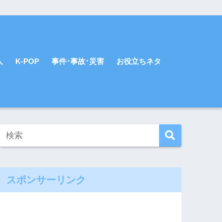
人
K-POP
事件･事故･災害
お役立ちネタ
スポンサーリンク