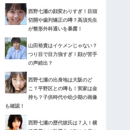
西野七瀬の顔変わりすぎ！目頭
切開や歯列矯正の噂？高須先生
が整形外科通いを暴露！
山田裕貴はイケメンじゃない？
つり目で目力強すぎ！顔が苦手
の声続出？
西野七瀬の出身地は大阪のど
こ？平野区との噂も！実家は金
持ち？子供時代や幼少期の画像
も確認！
西野七瀬の歴代彼氏は７人！横