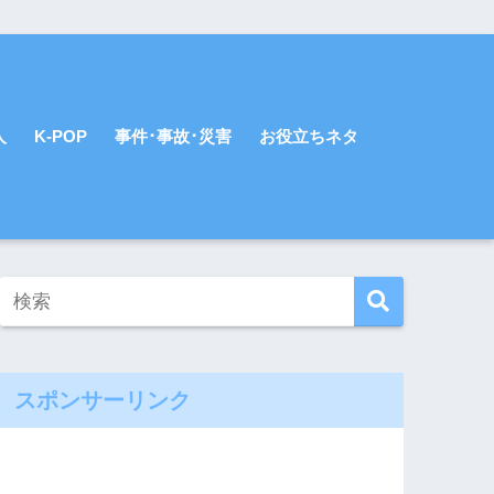
人
K-POP
事件･事故･災害
お役立ちネタ
スポンサーリンク