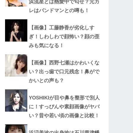
浜流星とは熱愛中で匂せ？元カ
レはバンドマンとの噂も！
【画像】工藤静香が劣化しす
ぎ！しわしわで顔怖い？顔の歪
みも気になる！
【画像】西野七瀬はかわいくな
い？出っ歯で口元残念！鼻がで
かいとの声も？
YOSHIKIが目や鼻を整形で別人
に！すっぴんや素顔画像がヤバ
い？昔や若い頃の画像と比較！
浜辺美波の出身地は石川県津幡