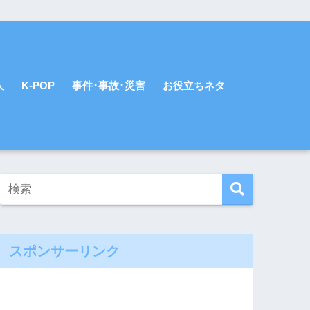
人
K-POP
事件･事故･災害
お役立ちネタ
スポンサーリンク