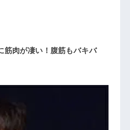
に筋肉が凄い！腹筋もバキバ