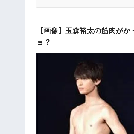
【画像】玉森裕太の筋肉がか
ョ？