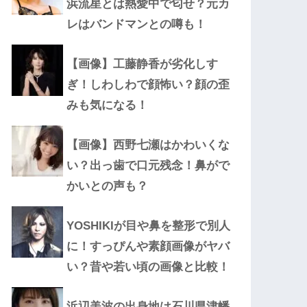
浜流星とは熱愛中で匂せ？元カ
レはバンドマンとの噂も！
【画像】工藤静香が劣化しす
ぎ！しわしわで顔怖い？顔の歪
みも気になる！
【画像】西野七瀬はかわいくな
い？出っ歯で口元残念！鼻がで
かいとの声も？
YOSHIKIが目や鼻を整形で別人
に！すっぴんや素顔画像がヤバ
い？昔や若い頃の画像と比較！
浜辺美波の出身地は石川県津幡