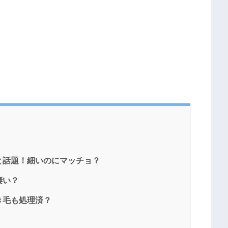
と話題！細いのにマッチョ？
凄い？
き毛も処理済？