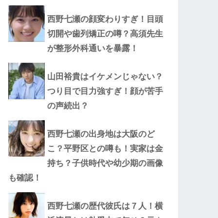
西野七瀬の顔変わりすぎ！目頭
切開や歯列矯正の噂？高須先生
が整形外科通いを暴露！
山田裕貴はイケメンじゃない？
つり目で目力強すぎ！顔が苦手
の声続出？
西野七瀬の出身地は大阪のど
こ？平野区との噂も！実家は金
持ち？子供時代や幼少期の画像
も確認！
西野七瀬の歴代彼氏は７人！横