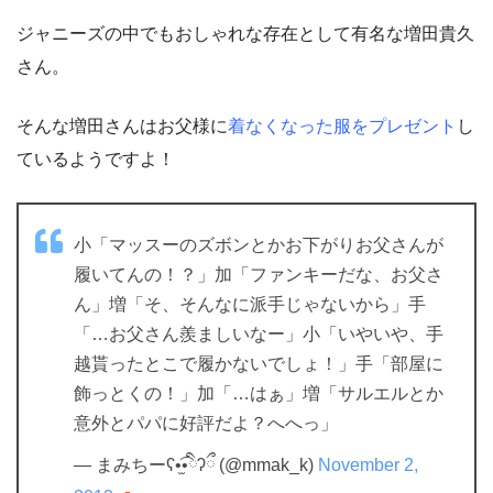
ジャニーズの中でもおしゃれな存在として有名な増田貴久
さん。
そんな増田さんはお父様に
着なくなった服をプレゼント
し
ているようですよ！
小「マッスーのズボンとかお下がりお父さんが
履いてんの！？」加「ファンキーだな、お父さ
ん」増「そ、そんなに派手じゃないから」手
「…お父さん羨ましいなー」小「いやいや、手
越貰ったとこで履かないでしょ！」手「部屋に
飾っとくの！」加「…はぁ」増「サルエルとか
意外とパパに好評だよ？へへっ」
— まみちーʕ•̫͡•ིʔྀ (@mmak_k)
November 2,