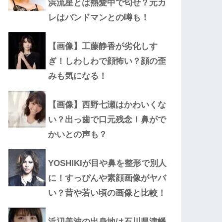
浜流星とは熱愛中で匂せ？元カ
レはバンドマンとの噂も！
【画像】工藤静香が劣化しす
ぎ！しわしわで顔怖い？顔の歪
みも気になる！
【画像】西野七瀬はかわいくな
い？出っ歯で口元残念！鼻がで
かいとの声も？
YOSHIKIが目や鼻を整形で別人
に！すっぴんや素顔画像がヤバ
い？昔や若い頃の画像と比較！
浜辺美波の出身地は石川県津幡