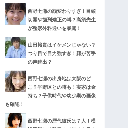
西野七瀬の顔変わりすぎ！目頭
切開や歯列矯正の噂？高須先生
が整形外科通いを暴露！
山田裕貴はイケメンじゃない？
つり目で目力強すぎ！顔が苦手
の声続出？
西野七瀬の出身地は大阪のど
こ？平野区との噂も！実家は金
持ち？子供時代や幼少期の画像
も確認！
西野七瀬の歴代彼氏は７人！横