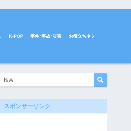
人
K-POP
事件･事故･災害
お役立ちネタ
スポンサーリンク