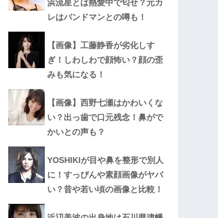
浜流星とは熱愛中で匂せ？元カ
レはバンドマンとの噂も！
【画像】工藤静香が劣化しす
ぎ！しわしわで顔怖い？顔の歪
みも気になる！
【画像】西野七瀬はかわいくな
い？出っ歯で口元残念！鼻がで
かいとの声も？
YOSHIKIが目や鼻を整形で別人
に！すっぴんや素顔画像がヤバ
い？昔や若い頃の画像と比較！
浜辺美波の出身地は石川県津幡