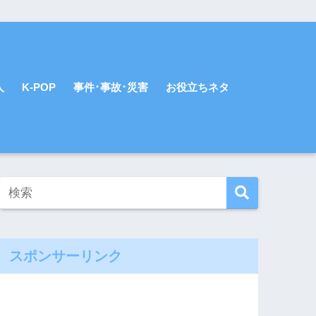
人
K-POP
事件･事故･災害
お役立ちネタ
スポンサーリンク