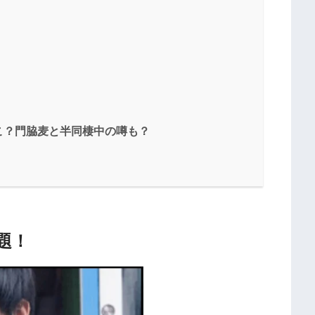
こ？門脇麦と半同棲中の噂も？
題！