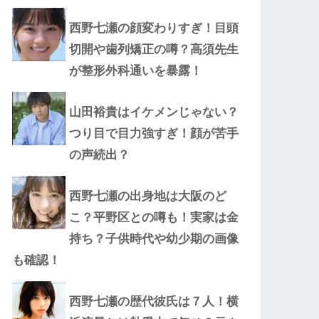
西野七瀬の顔変わりすぎ！目頭
切開や歯列矯正の噂？高須先生
が整形外科通いを暴露！
山田裕貴はイケメンじゃない？
つり目で目力強すぎ！顔が苦手
の声続出？
西野七瀬の出身地は大阪のど
こ？平野区との噂も！実家は金
持ち？子供時代や幼少期の画像
も確認！
西野七瀬の歴代彼氏は７人！横