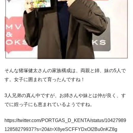
そんな猪塚健太さんの家族構成は、両親と姉、妹の5人で
す。女子に囲まれて育ったんですね！
3人兄弟の真ん中ですが、お姉さんや妹とは仲が良く、す
でに姪っ子にも恵まれているようですね。
https://twitter.com/PORTGAS_D_KENTA/status/10427989
12858279937?s=20&t=X8yeSCFFYDxOI2Bu0nKZ8g