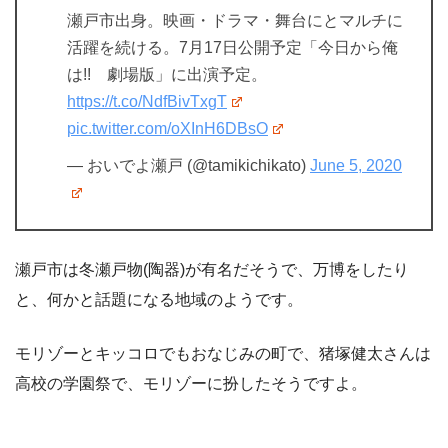
瀬戸市出身。映画・ドラマ・舞台にとマルチに
活躍を続ける。7月17日公開予定「今日から俺
は!! 劇場版」に出演予定。
https://t.co/NdfBivTxgT
pic.twitter.com/oXInH6DBsO
— おいでよ瀬戸 (@tamikichikato)
June 5, 2020
瀬戸市は冬瀬戸物(陶器)が有名だそうで、万博をしたり
と、何かと話題になる地域のようです。
モリゾーとキッコロでもおなじみの町で、猪塚健太さんは
高校の学園祭で、モリゾーに扮したそうですよ。