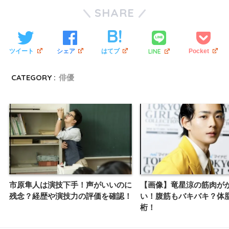
SHARE
LINE
ツイート
シェア
はてブ
Pocket
CATEGORY :
俳優
市原隼人は演技下手！声がいいのに
【画像】竜星涼の筋肉が
残念？経歴や演技力の評価を確認！
い！腹筋もバキバキ？体
桁！