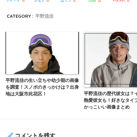
LINE
ツイート
シェア
はてブ
Pocket
CATEGORY :
平野流佳
平野流佳の生い立ちや幼少期の画像
を調査！スノボのきっかけは？出身
平野流佳の歴代彼女は？
地は大阪市此花区！
熱愛彼女も！好きなタイ
かっこいい画像まとめ
コメントを残す