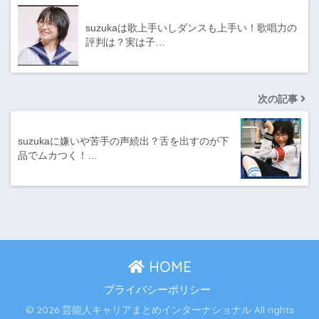
suzukaは歌上手いしダンスも上手い！歌唱力の
評判は？実は子…
次の記事
suzukaに嫌いや苦手の声続出？舌を出すのが下
品でムカつく！…
HOME
プライバシーポリシー
© 2026 芸能人キャリアまとめインターナショナル All rights