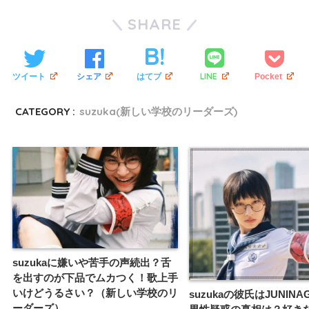
SHARE
LINE
ツイート
シェア
はてブ
Pocket
CATEGORY :
suzuka(新しい学校のリーダーズ)
suzukaに嫌いや苦手の声続出？舌
を出すのが下品でムカつく！歌上手
いけどうるさい？（新しい学校のリ
suzukaの彼氏はJUNINA
ーダーズ）