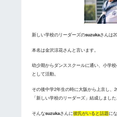
新しい学校のリーダーズの
suzuka
さんは2
本名は金沢涼花さんと言います。
幼少期からダンススクールに通い、小学校4年生
として活動。
その後中学2年生の時に大阪から上京し、201
「新しい学校のリーダーズ」結成しました
そんな
suzuka
さんに
彼氏がいると話題
に