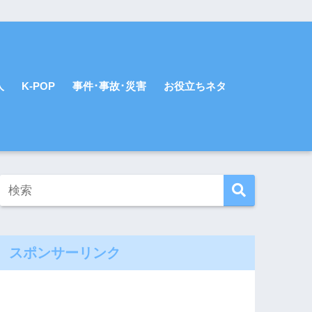
人
K-POP
事件･事故･災害
お役立ちネタ
スポンサーリンク