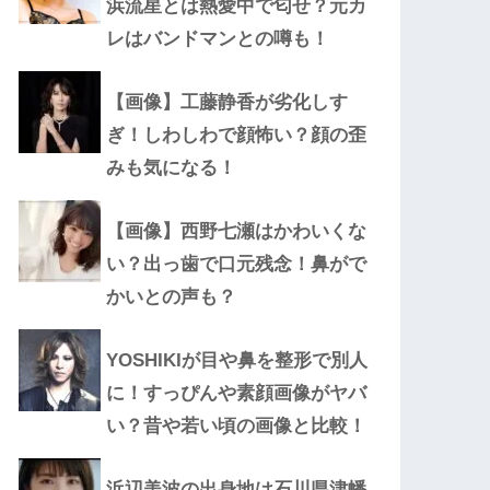
浜流星とは熱愛中で匂せ？元カ
レはバンドマンとの噂も！
【画像】工藤静香が劣化しす
ぎ！しわしわで顔怖い？顔の歪
みも気になる！
【画像】西野七瀬はかわいくな
い？出っ歯で口元残念！鼻がで
かいとの声も？
YOSHIKIが目や鼻を整形で別人
に！すっぴんや素顔画像がヤバ
い？昔や若い頃の画像と比較！
浜辺美波の出身地は石川県津幡