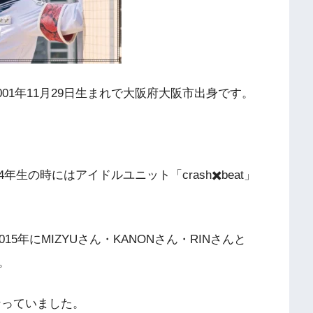
001年11月29日生まれで大阪府大阪市出身です。
の時にはアイドルユニット「crash✖️beat」
5年にMIZYUさん・KANONさん・RINさんと
。
なっていました。