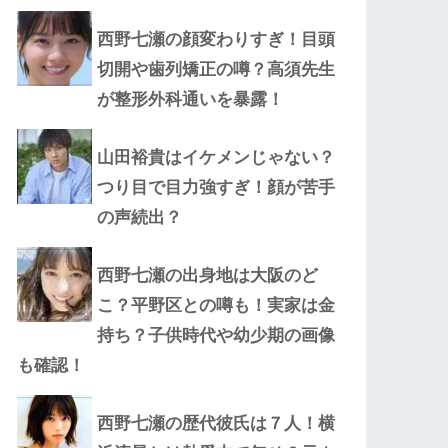
西野七瀬の顔変わりすぎ！目頭
切開や歯列矯正の噂？高須先生
が整形外科通いを暴露！
山田裕貴はイケメンじゃない？
つり目で目力強すぎ！顔が苦手
の声続出？
西野七瀬の出身地は大阪のど
こ？平野区との噂も！実家は金
持ち？子供時代や幼少期の画像
も確認！
西野七瀬の歴代彼氏は７人！横