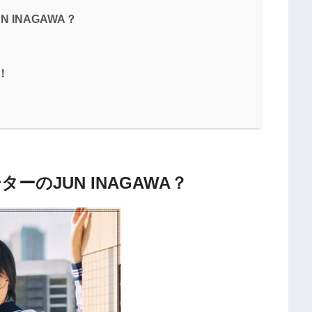
 INAGAWA？
！
ターのJUN INAGAWA？