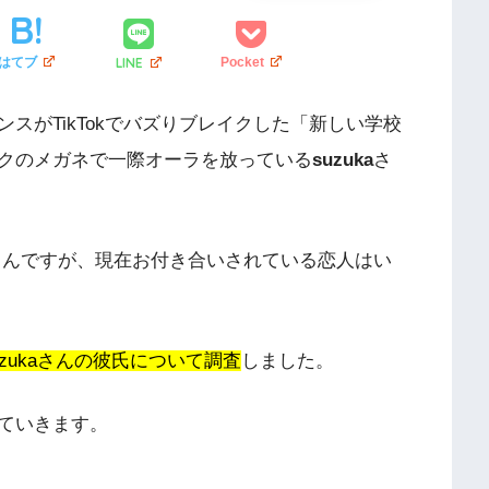
LINE
はてブ
Pocket
スがTikTokでバズりブレイクした「新しい学校
クのメガネで一際オーラを放っている
suzuka
さ
さんですが、現在お付き合いされている恋人はい
zukaさんの彼氏について調査
しました。
ていきます。