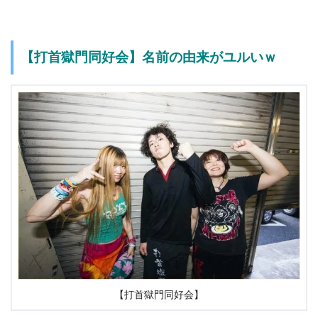
【打首獄門同好会】
名前の由来がユルいｗ
【打首獄門同好会】