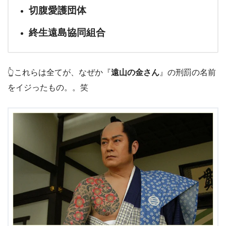
切腹愛護団体
終生遠島協同組合
👆これらは全てが、なぜか『
遠山の金さん
』の刑罰の名前
をイジったもの。。笑