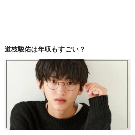
道枝駿佑は年収もすごい？