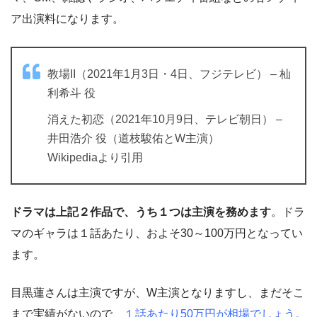
ア出演料になります。
教場II（2021年1月3日・4日、フジテレビ） – 杣
利希斗 役
消えた初恋（2021年10月9日、テレビ朝日） –
井田浩介 役（道枝駿佑とW主演）
Wikipediaより引用
ドラマは上記２作品で、うち１つは主演を務めます
。ドラ
マのギャラは１話あたり、およそ30～100万円となってい
ます。
目黒蓮さんは主演ですが、W主演となりますし、まだそこ
まで実績がないので、
１話あたり50万円が相場でしょう。