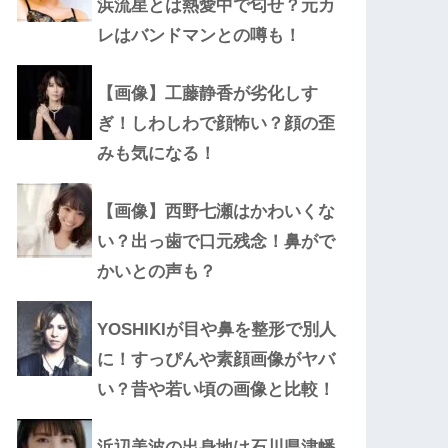
浜流星とは熱愛中で匂せ？元カ
レはバンドマンとの噂も！
【画像】工藤静香が劣化しす
ぎ！しわしわで顔怖い？顔の歪
みも気になる！
【画像】西野七瀬はかわいくな
い？出っ歯で口元残念！鼻がで
かいとの声も？
YOSHIKIが目や鼻を整形で別人
に！すっぴんや素顔画像がヤバ
い？昔や若い頃の画像と比較！
浜辺美波の出身地は石川県津幡