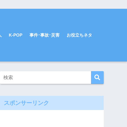
人
K-POP
事件･事故･災害
お役立ちネタ
スポンサーリンク