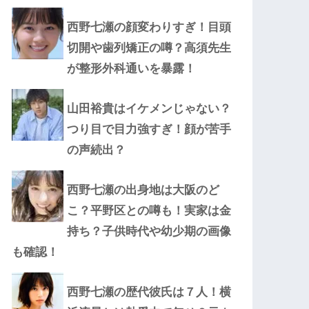
西野七瀬の顔変わりすぎ！目頭
切開や歯列矯正の噂？高須先生
が整形外科通いを暴露！
山田裕貴はイケメンじゃない？
つり目で目力強すぎ！顔が苦手
の声続出？
西野七瀬の出身地は大阪のど
こ？平野区との噂も！実家は金
持ち？子供時代や幼少期の画像
も確認！
西野七瀬の歴代彼氏は７人！横