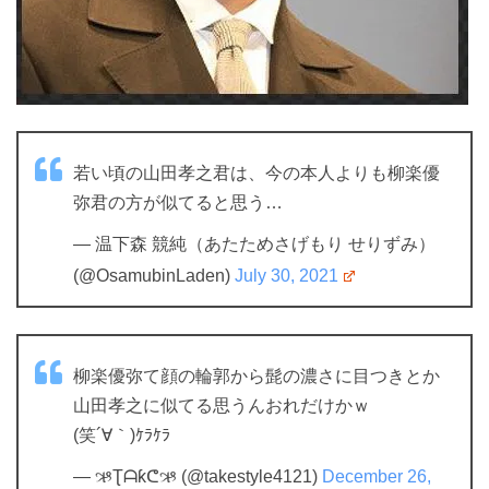
若い頃の山田孝之君は、今の本人よりも柳楽優
弥君の方が似てると思う…
— 温下森 競純（あたためさげもり せりずみ）
(@OsamubinLaden)
July 30, 2021
柳楽優弥て顔の輪郭から髭の濃さに目つきとか
山田孝之に似てる思うんおれだけかｗ
(笑´∀｀)ｹﾗｹﾗ
— ઋƮᗩƙᕦઋ (@takestyle4121)
December 26,