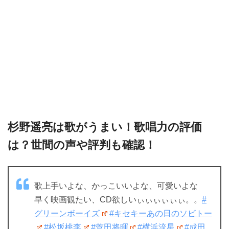
杉野遥亮は歌がうまい！歌唱力の評価
は？世間の声や評判も確認！
歌上手いよな、かっこいいよな、可愛いよな
早く映画観たい、CD欲しいぃぃぃぃぃぃ。。
#
グリーンボーイズ
#キセキーあの日のソビトー
#松坂桃李
#菅田将暉
#横浜流星
#成田