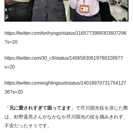
https://twitter.com/torihyogo/status/1165773989303607296
?s=20
https://twitter.com/30_c8/status/1406583061978832897?
s=20
https://twitter.com/eightingsuit/status/14018870731754127
36?s=20
「
兄に愛されすぎて困ってます
」で芹川国光役を演じた際
は、杉野遥亮さんがなかなか芹川国光の役を掴みきれず、
不安だったそうです。