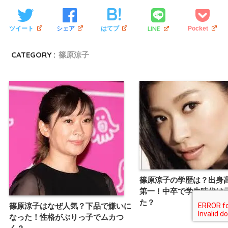
LINE
ツイート
シェア
はてブ
Pocket
CATEGORY :
篠原涼子
篠原涼子の学歴は？出身
第一！中卒で学生時代は
た？
篠原涼子はなぜ人気？下品で嫌いに
なった！性格がぶりっ子でムカつ