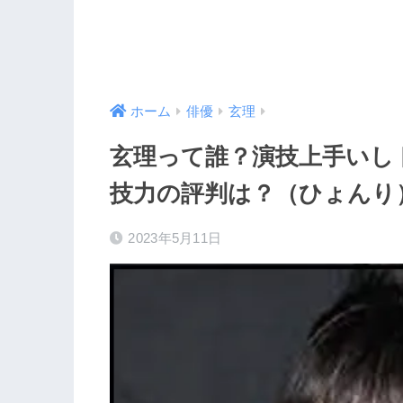
ホーム
俳優
玄理
玄理って誰？演技上手いし
技力の評判は？（ひょんり
2023年5月11日