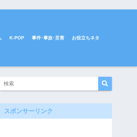
人
K-POP
事件･事故･災害
お役立ちネタ
スポンサーリンク