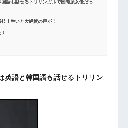
韓国語も話せるトリリンガルで国際派女優だっ
演技上手いと大絶賛の声が！
た！
は英語と韓国語も話せるトリリン