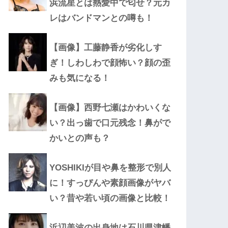
浜流星とは熱愛中で匂せ？元カ
レはバンドマンとの噂も！
【画像】工藤静香が劣化しす
ぎ！しわしわで顔怖い？顔の歪
みも気になる！
【画像】西野七瀬はかわいくな
い？出っ歯で口元残念！鼻がで
かいとの声も？
YOSHIKIが目や鼻を整形で別人
に！すっぴんや素顔画像がヤバ
い？昔や若い頃の画像と比較！
浜辺美波の出身地は石川県津幡