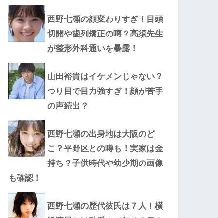
西野七瀬の顔変わりすぎ！目頭
切開や歯列矯正の噂？高須先生
が整形外科通いを暴露！
山田裕貴はイケメンじゃない？
つり目で目力強すぎ！顔が苦手
の声続出？
西野七瀬の出身地は大阪のど
こ？平野区との噂も！実家は金
持ち？子供時代や幼少期の画像
も確認！
西野七瀬の歴代彼氏は７人！横