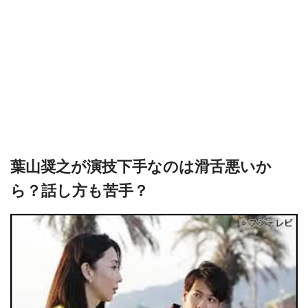
葉山奨之が演技下手なのは滑舌悪いか
ら？話し方も苦手？